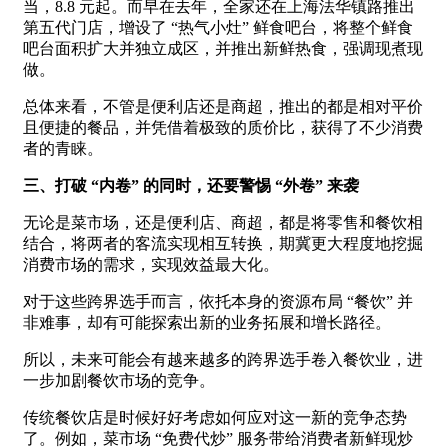
当，8.8 元起。而早在去年，全家还在上海法华镇路推出
第五代门店，增设了 “热气小灶” 鲜食吧台，将整个鲜食
吧台面积扩大并独立成区，并推出新鲜热食，强调现煮现
做。
总体来看，不管是便利店还是商超，推出的都是相对平价
且便捷的餐品，并凭借着极致的质价比，获得了不少消费
者的青睐。
三、打破 “内卷” 的同时，还要警惕 “外卷” 来袭
无论是菜市场，还是便利店、商超，都是将零售和餐饮相
结合，将两者的客流实现相互转换，期冀更大程度地挖掘
消费市场的需求，实现效益最大化。
对于这些跨界选手而言，依托本身的资源布局 “餐饮” 并
非难事，却有可能探索出新的业务拓展和增长路径。
所以，未来可能会有越来越多的跨界选手卷入餐饮业，进
一步加剧餐饮市场的竞争。
传统餐饮店是时候好好考虑如何应对这一新的竞争态势
了。例如，菜市场 “免费代炒” 服务带给消费者新鲜现炒