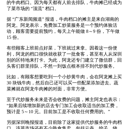
的牛肉档口。因为每天都有人前去排队，牛肉摊已经成为
了菜市场的 “顶流” 档口。
据 “广东新闻频道” 报道，牛肉档口的摊主是来自湖南的
阿龙。阿龙表示，免费加工炒菜服务是一个预约体验活
动，顾客需要提前预约，每天上午能做 8～9 份，下午做
15 份。
有些顾客上班前点好菜，下班就过来拿。因着这一份便
利，阿龙的档口很快就收获了一批食客，甚至有人从深圳
别的区特地来打卡。为此，阿龙还专门建立了微信群，回
头客们群里排队，不然一到饭点根本排不到代炒服务。
比如，有顾客想要吃到一个小炒黄牛肉，会在阿龙摊上买
30 块钱牛肉，然后自己还可以买一些配菜添加进去。蔬
菜摊就在阿龙牛肉摊的对面，非常方便。
至于代炒服务未来是否会收费的问题，摊主阿龙也表示：
“如果后续增加新的店去专门加工会收取适当的加工费，
预计是 5～10 元。目前加工是不收取任何费用的。”
另据深圳晚报报道，目前除了这家提供代炒服务的牛肉档
口，该菜市场还有不少熟食售卖，包括云吞、饺子、烧