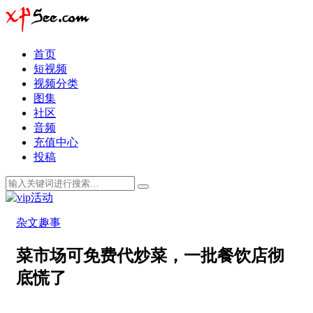
首页
短视频
视频分类
图集
社区
音频
充值中心
投稿
杂文趣事
菜市场可免费代炒菜，一批餐饮店彻
底慌了