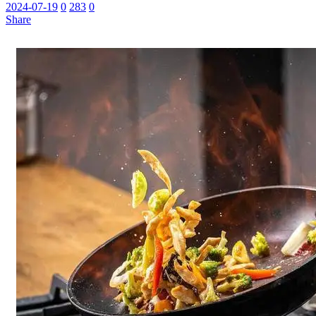
2024-07-19
0
283
0
Share