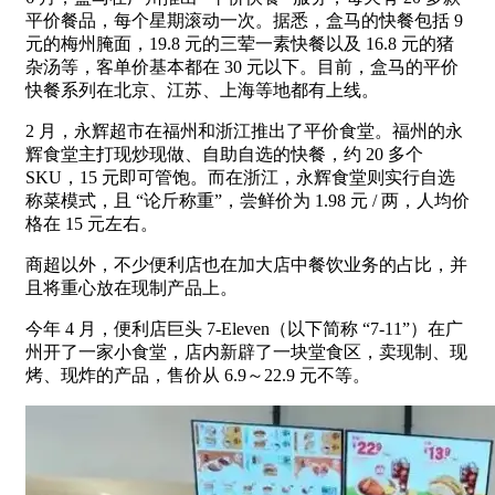
平价餐品，每个星期滚动一次。据悉，盒马的快餐包括 9
元的梅州腌面，19.8 元的三荤一素快餐以及 16.8 元的猪
杂汤等，客单价基本都在 30 元以下。目前，盒马的平价
快餐系列在北京、江苏、上海等地都有上线。
2 月，永辉超市在福州和浙江推出了平价食堂。福州的永
辉食堂主打现炒现做、自助自选的快餐，约 20 多个
SKU，15 元即可管饱。而在浙江，永辉食堂则实行自选
称菜模式，且 “论斤称重”，尝鲜价为 1.98 元 / 两，人均价
格在 15 元左右。
商超以外，不少便利店也在加大店中餐饮业务的占比，并
且将重心放在现制产品上。
今年 4 月，便利店巨头 7-Eleven（以下简称 “7-11”）在广
州开了一家小食堂，店内新辟了一块堂食区，卖现制、现
烤、现炸的产品，售价从 6.9～22.9 元不等。