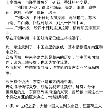
印度西南，与那里做象牙、矿石、香辣料的交易。
—— 广州到巴格达，输出丝织品、瓷器、纸张、麝香，
运回香料、药材、犀角、珠玉。
—— 广州出发，四十日到孟加拉湾，再到也门。苏木、
白锡、常白藤。回程时顺风，则六十日到中国。
—— 广州出发，经四十日到孟加拉湾，横跨印度洋至东
非。
早在宋朝时期，中国航海家已经走得很远了。
您一定注意到了，中国这里的航线，基本是纵横东南亚和
南亚的。
众所周知，中南半岛尤其是越南的历史，与中国密切相
连：因为土地接壤，也因为文化流通。
然而其实，中国靠着航海，也在影响着东南亚的海岛国
家。
欧洲有个说法：东南亚是东方的地中海。
若论海域错综复杂、航运贸易来往频密，确有几分像。
但有趣的是，东南亚列国海运的兴衰，曾经被中国这么一
个身处东亚的巨大存在，悄然影响着。
15 到 18 世纪之后，大量中国人去到东南亚，甚至荷兰人