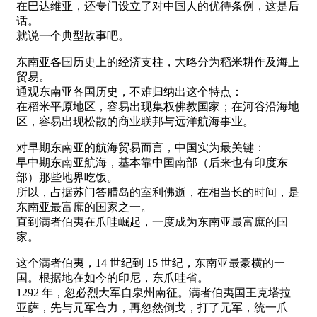
在巴达维亚，还专门设立了对中国人的优待条例，这是后
话。
就说一个典型故事吧。
东南亚各国历史上的经济支柱，大略分为稻米耕作及海上
贸易。
通观东南亚各国历史，不难归纳出这个特点：
在稻米平原地区，容易出现集权佛教国家；在河谷沿海地
区，容易出现松散的商业联邦与远洋航海事业。
对早期东南亚的航海贸易而言，中国实为最关键：
早中期东南亚航海，基本靠中国南部（后来也有印度东
部）那些地界吃饭。
所以，占据苏门答腊岛的室利佛逝，在相当长的时间，是
东南亚最富庶的国家之一。
直到满者伯夷在爪哇崛起，一度成为东南亚最富庶的国
家。
这个满者伯夷，14 世纪到 15 世纪，东南亚最豪横的一
国。根据地在如今的印尼，东爪哇省。
1292 年，忽必烈大军自泉州南征。满者伯夷国王克塔拉
亚萨，先与元军合力，再忽然倒戈，打了元军，统一爪