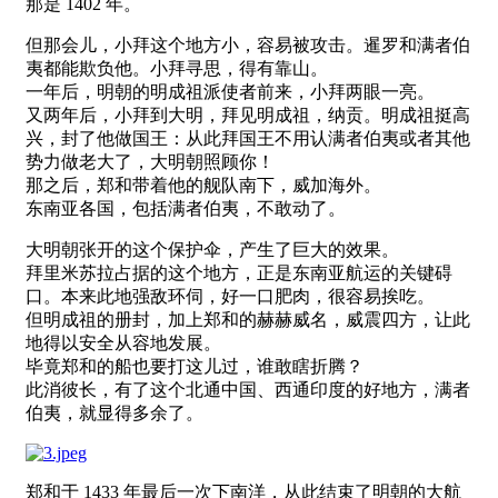
那是 1402 年。
但那会儿，小拜这个地方小，容易被攻击。暹罗和满者伯
夷都能欺负他。小拜寻思，得有靠山。
一年后，明朝的明成祖派使者前来，小拜两眼一亮。
又两年后，小拜到大明，拜见明成祖，纳贡。明成祖挺高
兴，封了他做国王：从此拜国王不用认满者伯夷或者其他
势力做老大了，大明朝照顾你！
那之后，郑和带着他的舰队南下，威加海外。
东南亚各国，包括满者伯夷，不敢动了。
大明朝张开的这个保护伞，产生了巨大的效果。
拜里米苏拉占据的这个地方，正是东南亚航运的关键碍
口。本来此地强敌环伺，好一口肥肉，很容易挨吃。
但明成祖的册封，加上郑和的赫赫威名，威震四方，让此
地得以安全从容地发展。
毕竟郑和的船也要打这儿过，谁敢瞎折腾？
此消彼长，有了这个北通中国、西通印度的好地方，满者
伯夷，就显得多余了。
郑和于 1433 年最后一次下南洋，从此结束了明朝的大航