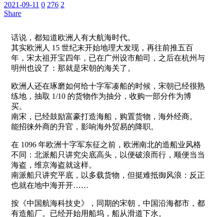
2021-09-11
0
276
2
Share
话说，都知道欧洲人有大航海时代。
其实欧洲人 15 世纪末开始地理大发现，再往前推五百
年，宋太祖开宝四年，已在广州设市舶司，之后在杭州与
明州也设了：那就是宋朝的海关了。
欧洲人还在琢磨如何给十字军凑船的时候，宋朝已经很熟
练地，抽取 1/10 的货物作为抽分，收购一部分作为博
买。
南宋，已经鼓励富豪打造海船，购置货物，海外经商。
能招徕外商的升官，影响海外贸易的降职。
在 1096 年欧洲十字军东征之前，欧洲南北的造船业风格
不同：北派船只讲究尖底高头，以便破浪而行，顺便当当
海盗，维京海盗就这样。
南派船只讲究平底，以多载货物，但挺难抵御风浪：反正
也就在地中海开开……
按《中国航海科技史》，同期的宋朝，中国沿海都市，都
有造船厂。已经开始用船坞，船从滑道下水。