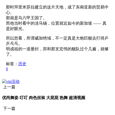
那时拜里米苏拉建立的这片天地，成了东南亚新的贸易中
心。
那就是马六甲王国了。
而他当时看中的淡马锡，位置就近如今的新加坡 —— 真
是好眼光。
所以您看，所谓威加绝域，不一定真是大炮巨舰去打得乒
乒乓乓。
明成祖的一道册封，郑和那支宏伟的舰队过个几遍，就够
了。
标签：
历史
0
上一篇
优尚舞姿 叮叮 肉色丝袜 大屁屁 热舞 超清视频
下一篇