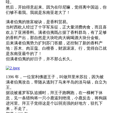
哇。
然后，开始得意起来。因为在印尼嘛，觉得离中国远，你
们够不着我。我就是东南亚老大了！
满者伯夷的致富秘诀，是香料贸易。
当时西欧人经过了十字军东征，正大量消费肉食，而且喜
欢上了亚洲香料。满者伯夷既占据了香料群岛，有了足够
的香料产出，那自然是大块吃肉大碗喝酒大块分金银。
后来满者伯夷势力扩到苏门答腊，还控制了新的香料产
地：苏木、肉豆蔻、白檀香，财源滚滚。行，觉得自己就
是东南亚最牛的了！
但满者伯夷的好日子，并不那么长久。
1396 年，一位室利佛逝王子，叫做拜里米苏拉，因为被
满者伯夷攻击，带随从逃到了马来半岛的淡马锡，自立为
王。
据说被暹罗军队追捕时，拜王子跑啊跑，在一棵树下休
息，见一条猎狗将一只小鹿逼到绝境，小鹿反击，将狗踢
进河里。拜王子觉得这是个以弱克强的好地方，驻扎下
来，不走了。