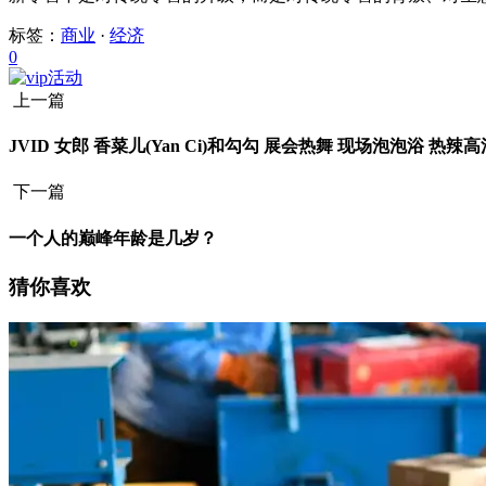
标签：
商业
·
经济
0
上一篇
JVID 女郎 香菜儿(Yan Ci)和勾勾 展会热舞 现场泡泡浴 热辣
下一篇
一个人的巅峰年龄是几岁？
猜你喜欢