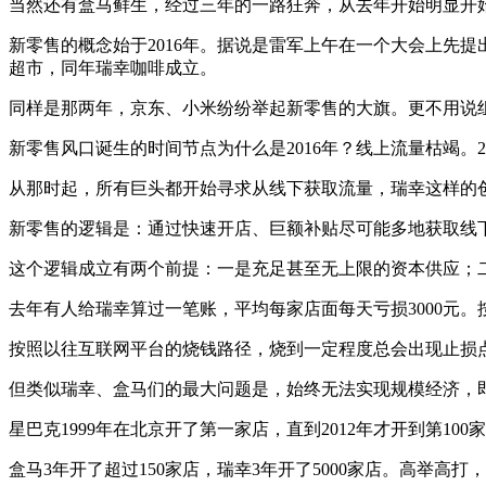
当然还有盒马鲜生，经过三年的一路狂奔，从去年开始明显开
新零售的概念始于2016年。据说是雷军上午在一个大会上先
超市，同年瑞幸咖啡成立。
同样是那两年，京东、小米纷纷举起新零售的大旗。更不用说
新零售风口诞生的时间节点为什么是2016年？线上流量枯竭。20
从那时起，所有巨头都开始寻求从线下获取流量，瑞幸这样的创
新零售的逻辑是：通过快速开店、巨额补贴尽可能多地获取线
这个逻辑成立有两个前提：一是充足甚至无上限的资本供应；
去年有人给瑞幸算过一笔账，平均每家店面每天亏损3000元。按
按照以往互联网平台的烧钱路径，烧到一定程度总会出现止损
但类似瑞幸、盒马们的最大问题是，始终无法实现规模经济，即在
星巴克1999年在北京开了第一家店，直到2012年才开到第100
盒马3年开了超过150家店，瑞幸3年开了5000家店。高举高