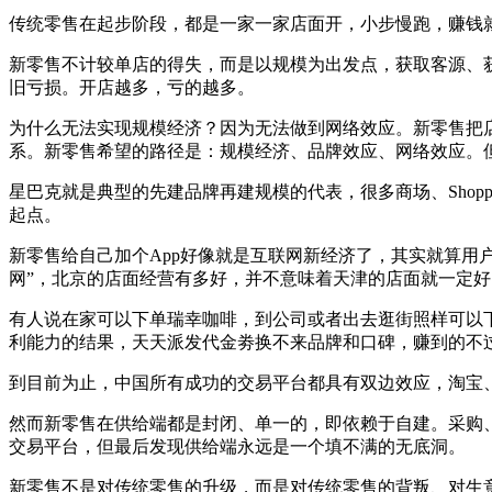
传统零售在起步阶段，都是一家一家店面开，小步慢跑，赚钱
新零售不计较单店的得失，而是以规模为出发点，获取客源、
旧亏损。开店越多，亏的越多。
为什么无法实现规模经济？因为无法做到网络效应。新零售把
系。新零售希望的路径是：规模经济、品牌效应、网络效应。
星巴克就是典型的先建品牌再建规模的代表，很多商场、Shop
起点。
新零售给自己加个App好像就是互联网新经济了，其实就算用
网”，北京的店面经营有多好，并不意味着天津的店面就一定
有人说在家可以下单瑞幸咖啡，到公司或者出去逛街照样可以
利能力的结果，天天派发代金劵换不来品牌和口碑，赚到的不
到目前为止，中国所有成功的交易平台都具有双边效应，淘宝
然而新零售在供给端都是封闭、单一的，即依赖于自建。采购
交易平台，但最后发现供给端永远是一个填不满的无底洞。
新零售不是对传统零售的升级，而是对传统零售的背叛、对生意