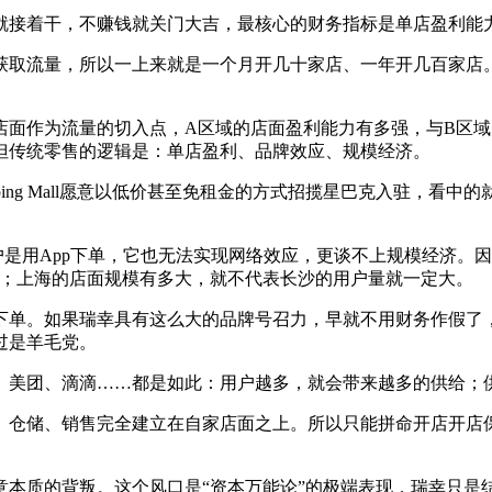
就接着干，不赚钱就关门大吉，最核心的财务指标是单店盈利能
获取流量，所以一上来就是一个月开几十家店、一年开几百家店
店面作为流量的切入点，A区域的店面盈利能力有多强，与B区域
但传统零售的逻辑是：单店盈利、品牌效应、规模经济。
ping Mall愿意以低价甚至免租金的方式招揽星巴克入驻，看
户是用App下单，它也无法实现网络效应，更谈不上规模经济。
好；上海的店面规模有多大，就不代表长沙的用户量就一定大。
下单。如果瑞幸具有这么大的品牌号召力，早就不用财务作假了
过是羊毛党。
、美团、滴滴……都是如此：用户越多，就会带来越多的供给；
、仓储、销售完全建立在自家店面之上。所以只能拼命开店开店
本质的背叛。这个风口是“资本万能论”的极端表现，瑞幸只是