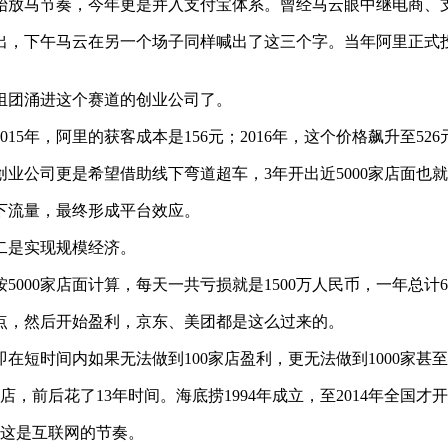
始放马节奏，今年更是并入支付宝体系。曾经马云眼中继电商、
提出，下午马云在另一个场子同样喊出了这三个字。当年阿里正
组团涌进这个赛道的创业公司了。
15年，阿里的获客成本是156元；2016年，这个价格飙升至5
业公司更是希望借助线下弯道超车，3年开出近5000家店面也
下流量，最终形成平台效应。
二是实现规模经济。
5000家店面计算，每天一共亏损就是1500万人民币，一年总计
点，然后开始盈利，京东、美团都是这么过来的。
短时间内如果无法做到100家店盈利，更无法做到1000家甚至1
家店，前后花了13年时间。海底捞1994年成立，至2014年全国才开
打，这是互联网的节奏。