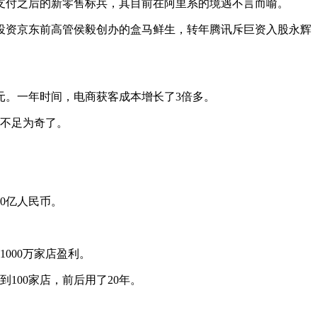
支付之后的新零售标兵，其目前在阿里系的境遇不言而喻。
式投资京东前高管侯毅创办的盒马鲜生，转年腾讯斥巨资入股永辉
26元。一年时间，电商获客成本增长了3倍多。
就不足为奇了。
60亿人民币。
000万家店盈利。
到100家店，前后用了20年。