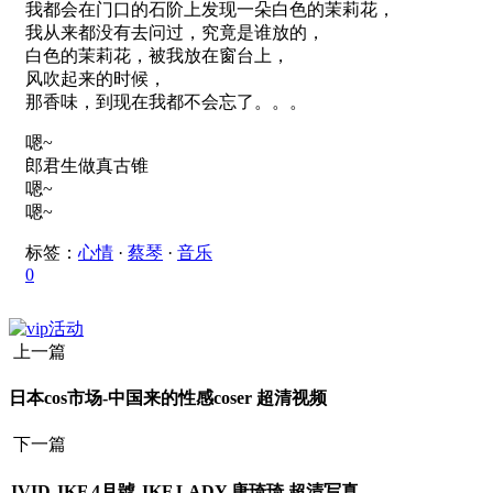
我都会在门口的石阶上发现一朵白色的茉莉花，
我从来都没有去问过，究竟是谁放的，
白色的茉莉花，被我放在窗台上，
风吹起来的时候，
那香味，到现在我都不会忘了。。。
嗯~
郎君生做真古锥
嗯~
嗯~
标签：
心情
·
蔡琴
·
音乐
0
上一篇
日本cos市场-中国来的性感coser 超清视频
下一篇
JVID JKF 4月號 JKF LADY 唐琦琦 超清写真