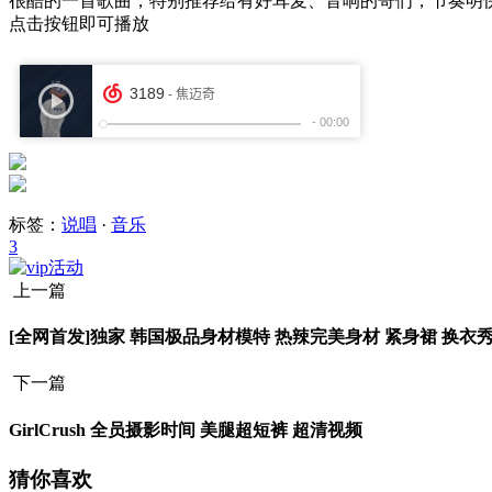
很酷的一首歌曲，特别推荐给有好耳麦、音响的哥们，节奏明快
点击按钮即可播放
标签：
说唱
·
音乐
3
上一篇
[全网首发]独家 韩国极品身材模特 热辣完美身材 紧身裙 换衣秀
下一篇
GirlCrush 全员摄影时间 美腿超短裤 超清视频
猜你喜欢