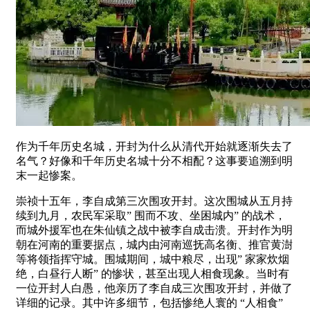
作为千年历史名城，开封为什么从清代开始就逐渐失去了
名气？好像和千年历史名城十分不相配？这事要追溯到明
末一起惨案。
崇祯十五年，李自成第三次围攻开封。这次围城从五月持
续到九月，农民军采取” 围而不攻、坐困城内” 的战术，
而城外援军也在朱仙镇之战中被李自成击溃。开封作为明
朝在河南的重要据点，城内由河南巡抚高名衡、推官黄澍
等将领指挥守城。围城期间，城中粮尽，出现” 家家炊烟
绝，白昼行人断” 的惨状，甚至出现人相食现象。当时有
一位开封人白愚，他亲历了李自成三次围攻开封，并做了
详细的记录。其中许多细节，包括惨绝人寰的 “人相食”