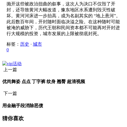
抛开这些被政治扭曲的叙事，这次人为决口不仅毁了开
封，还导致黄河大幅改道，豫东地区水系遭到毁灭性破
坏。黄河河床进一步抬高，成为名副其实的 “地上悬河”。
此后数百年间，开封随时面临决溢之险。在这种随时可能
被淹的威胁下，历代王朝和民间资本都不可能再对开封进
行大规模的投资，城市发展的上限被彻底封死。
标签：
历史
·
城市
0
上一篇
优尚舞姿 点点 丁字裤 纹身 翘臀 超清视频
下一篇
用金融手段消除恶债
猜你喜欢