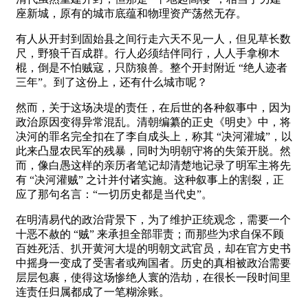
座新城，原有的城市底蕴和物理资产荡然无存。
有人从开封到固始县之间行走六天不见一人，但见草长数
尺，野狼千百成群。行人必须结伴同行，人人手拿柳木
棍，倒是不怕贼寇，只防狼兽。整个开封附近 “绝人迹者
三年”。到了这份上，还有什么城市呢？
然而，关于这场决堤的责任，在后世的各种叙事中，因为
政治原因变得异常混乱。清朝编纂的正史《明史》中，将
决河的罪名完全扣在了李自成头上，称其 “决河灌城”，以
此来凸显农民军的残暴，同时为明朝守将的失策开脱。然
而，像白愚这样的亲历者笔记却清楚地记录了明军主将先
有 “决河灌贼” 之计并付诸实施。这种叙事上的割裂，正
应了那句名言：“一切历史都是当代史”。
在明清易代的政治背景下，为了维护正统观念，需要一个
十恶不赦的 “贼” 来承担全部罪责；而那些为求自保不顾
百姓死活、扒开黄河大堤的明朝文武官员，却在官方史书
中摇身一变成了受害者或殉国者。历史的真相被政治需要
层层包裹，使得这场惨绝人寰的浩劫，在很长一段时间里
连责任归属都成了一笔糊涂账。