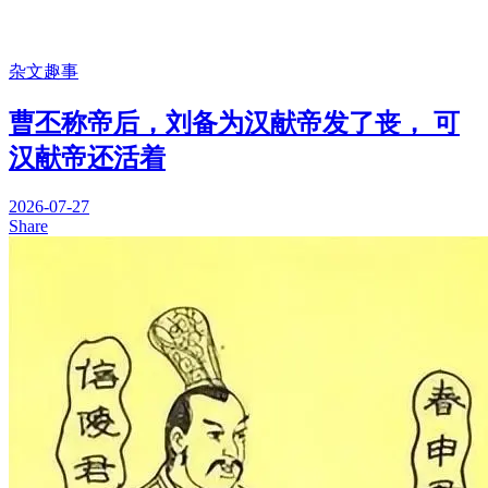
杂文趣事
曹丕称帝后，刘备为汉献帝发了丧， 可
汉献帝还活着
2026-07-27
Share