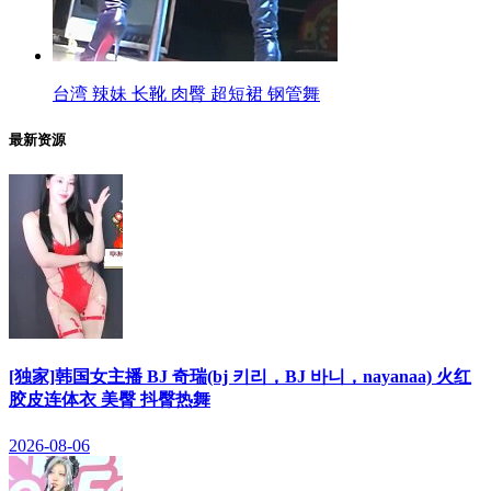
台湾 辣妹 长靴 肉臀 超短裙 钢管舞
最新资源
[独家]韩国女主播 BJ 奇瑞(bj 키리，BJ 바니，nayanaa) 火红
胶皮连体衣 美臀 抖臀热舞
2026-08-06