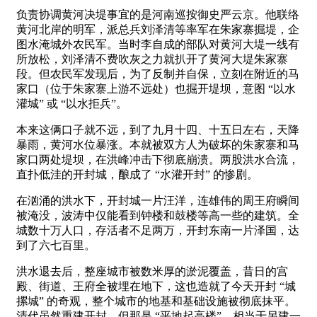
负责协调黄河决堤事宜的是河南巡按御史严云京。他联络
黄河北岸的明军，派总兵刘泽清等率军在朱家寨掘堤，企
图水淹城外农民军。当时李自成的部队对黄河大堤一线有
所放松，刘泽清不费吹灰之力就扒开了黄河大堤朱家寨
段。但农民军发现后，为了反制并自保，立刻在附近的马
家口（位于朱家寨上游不远处）也掘开堤坝，意图 “以水
灌城” 或 “以水拒兵”。
本来这俩口子就不远，到了九月十四、十五日左右，天降
暴雨，黄河水位暴涨。本就被双方人为破坏的朱家寨和马
家口两处堤坝，在洪峰冲击下彻底崩溃。两股洪水合流，
直扑低洼的开封城，酿成了 “水灌开封” 的惨剧。
在汹涌的洪水下，开封城一片汪洋，连雄伟的周王府瞬间
被淹没，波涛中仅能看到钟楼和鼓楼等高一些的建筑。全
城数十万人口，存活者不足两万，开封东南一片泽国，达
到了六七百里。
洪水退去后，整座城市被数米厚的淤泥覆盖，昔日的宫
殿、街道、王府全被埋在地下，这也造就了今天开封 “城
摞城” 的奇观，整个城市的地基和基础设施被彻底抹平。
清代虽然重建开封，但那是 “平地起高楼”，相当于另建一