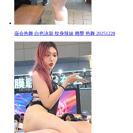
庙会热舞 白色泳裝 纹身辣妹 翘臀 热舞 20251228