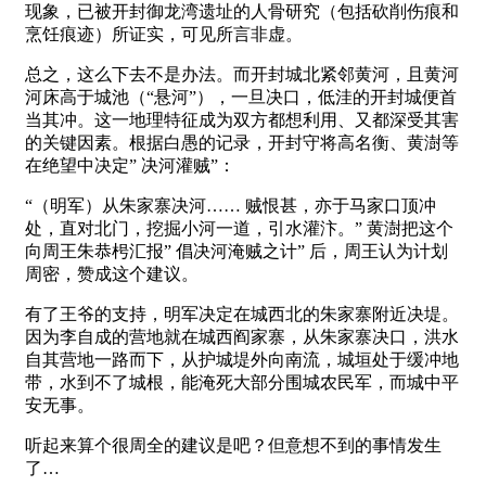
现象，已被开封御龙湾遗址的人骨研究（包括砍削伤痕和
烹饪痕迹）所证实，可见所言非虚。
总之，这么下去不是办法。而开封城北紧邻黄河，且黄河
河床高于城池（“悬河”），一旦决口，低洼的开封城便首
当其冲。这一地理特征成为双方都想利用、又都深受其害
的关键因素。根据白愚的记录，开封守将高名衡、黄澍等
在绝望中决定” 决河灌贼”：
“（明军）从朱家寨决河…… 贼恨甚，亦于马家口顶冲
处，直对北门，挖掘小河一道，引水灌汴。” 黄澍把这个
向周王朱恭枵汇报” 倡决河淹贼之计” 后，周王认为计划
周密，赞成这个建议。
有了王爷的支持，明军决定在城西北的朱家寨附近决堤。
因为李自成的营地就在城西阎家寨，从朱家寨决口，洪水
自其营地一路而下，从护城堤外向南流，城垣处于缓冲地
带，水到不了城根，能淹死大部分围城农民军，而城中平
安无事。
听起来算个很周全的建议是吧？但意想不到的事情发生
了…