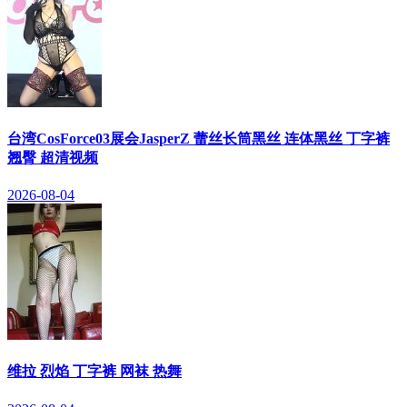
台湾CosForce03展会JasperZ 蕾丝长筒黑丝 连体黑丝 丁字裤
翘臀 超清视频
2026-08-04
维拉 烈焰 丁字裤 网袜 热舞