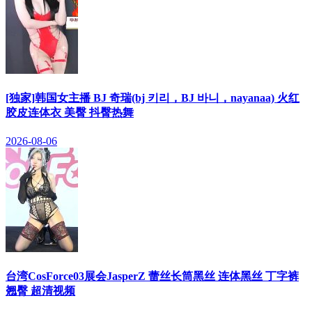
[独家]韩国女主播 BJ 奇瑞(bj 키리，BJ 바니，nayanaa) 火红
胶皮连体衣 美臀 抖臀热舞
2026-08-06
台湾CosForce03展会JasperZ 蕾丝长筒黑丝 连体黑丝 丁字裤
翘臀 超清视频