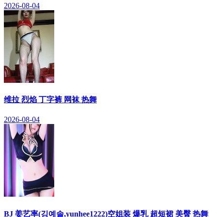
2026-08-04
维拉 烈焰 丁字裤 网袜 热舞
2026-08-04
BJ 姜艺率(깅예솔,yunhee1222)空姐装 爆乳 超短裙 美臀 热舞