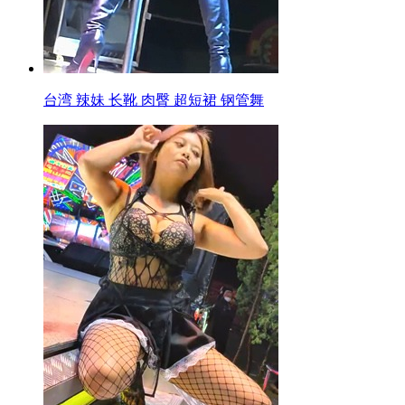
台湾 辣妹 长靴 肉臀 超短裙 钢管舞