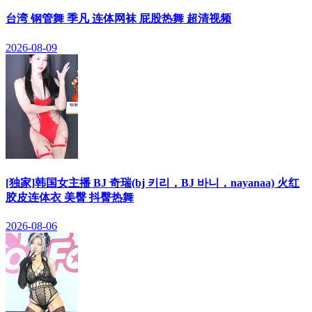
台湾 钢管舞 季凡 连体网袜 屁股热舞 超清视频
2026-08-09
[独家]韩国女主播 BJ 奇瑞(bj 키리，BJ 바니，nayanaa) 火红
胶皮连体衣 美臀 抖臀热舞
2026-08-06