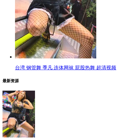
台湾 钢管舞 季凡 连体网袜 屁股热舞 超清视频
最新资源