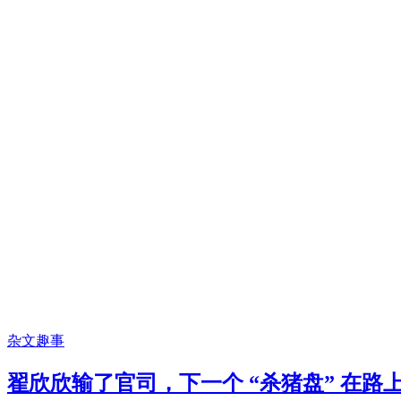
杂文趣事
翟欣欣输了官司，下一个 “杀猪盘” 在路