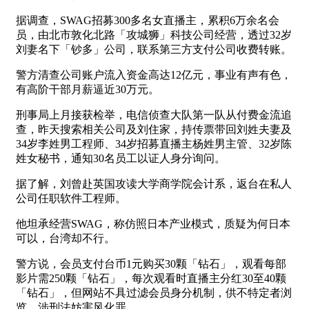
据调查，SWAG招募300多名女直播主，累积6万余名会
员，由北市敦化北路「攻城狮」科技公司经营，透过32岁
刘妻名下「钞多」公司，联系第三方支付公司收费转账。
警方清查公司账户流入资金高达12亿元，事业有声有色，
有高阶干部月薪逼近30万元。
刑事局上月接获检举，电信侦查大队第一队从付费金流追
查，昨天搜索相关公司及刘住家，持传票带回刘姓夫妻及
34岁李姓男工程师、34岁招募直播主杨姓男主管、32岁陈
姓女秘书，通知30名员工以证人身分询问。
据了解，刘曾赴英国攻读大学商学院会计系，返台在私人
公司任职软件工程师。
他坦承经营SWAG，称仿照日本产业模式，质疑为何日本
可以，台湾却不行。
警方说，会员支付台币1元购买30颗「钻石」，观看每部
影片需250颗「钻石」，每次观看时直播主分红30至40颗
「钻石」，但网站不具过滤会员身分机制，供不特定者浏
览，涉刑法妨害风化罪。