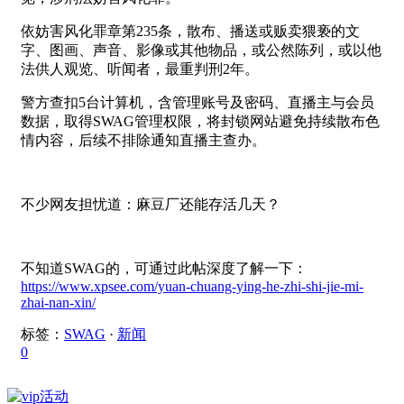
依妨害风化罪章第235条，散布、播送或贩卖猥亵的文
字、图画、声音、影像或其他物品，或公然陈列，或以他
法供人观览、听闻者，最重判刑2年。
警方查扣5台计算机，含管理账号及密码、直播主与会员
数据，取得SWAG管理权限，将封锁网站避免持续散布色
情内容，后续不排除通知直播主查办。
不少网友担忧道：麻豆厂还能存活几天？
不知道SWAG的，可通过此帖深度了解一下：
https://www.xpsee.com/yuan-chuang-ying-he-zhi-shi-jie-mi-
zhai-nan-xin/
标签：
SWAG
·
新闻
0