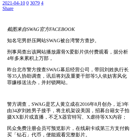
2021-04-10
0
3079
4
Share
截图来自SWAG官方FACEBOOK
知名宅男舒压网站SWAG被台湾警方查抄。
刑事局查出该网站播放露骨X爱影片供付费观看，据分析
4年多来累积上万部，
昨台北市警方搜查SWAG幕后经营公司，带回刘姓执行长
等35人协助调查，讯后将刘及重要干部等5人依妨害风化
罪嫌移送法办，并封锁网站。
警方调查，SWAG是艺人黄立成在2016年8月创办，近3年
由34岁刘姓男子接手，将主机架设美国，招募台籍女子拍
摄XX影片或直播，不乏X器官特写、X虐待等XX内容；
民众免费注册会员可预览影片，在线刷卡或第三方支付购
买「钻石」代币，便能观看完整影片。