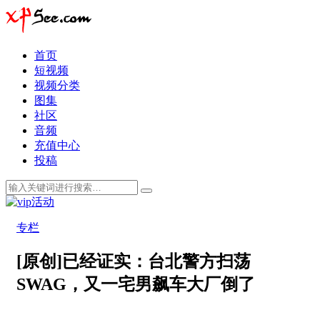
首页
短视频
视频分类
图集
社区
音频
充值中心
投稿
专栏
[原创]已经证实：台北警方扫荡
SWAG，又一宅男飙车大厂倒了