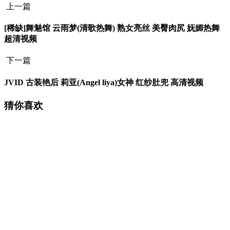
上一篇
[稀缺]舞魅馆 云雨梦(清歌热舞) 熟女亮丝 美臀肉尻 妩媚热舞
超清视频
下一篇
JVID 古装艳后 莉亚(Angel liya)女神 红纱肚兜 高清视频
猜你喜欢