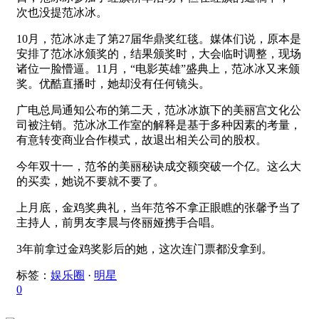
次也没提范冰冰。
10月，范冰冰走了第27届华鼎奖红毯。媒体们说，原本是
安排了范冰冰颁奖的，结果颁奖时，大会临时调整，现场
诸位一脸懵逼。11月，“电影英雄”盛典上，范冰冰又来颁
奖。优酷直播时，她却没有任何镜头。
广电总局通知公布的第二天，范冰冰旗下的美丽宫文化公
司被注销。范冰冰工作室的解释是基于多种因素的考量，
有意转变商业合作模式，故退出相关公司的股权。
今年双十一，范爷的美丽秘诀成交额突破一个亿。这么大
的买卖，她说不要就不要了。
上月底，金鸡奖典礼，当年范爷不拿正眼瞧的张馨予当了
主持人，前男友李晨与佟丽娅携手合唱。
3年前拿过金鸡奖影后的她，这次连门票都没拿到。
标签：
娱乐圈
·
明星
0