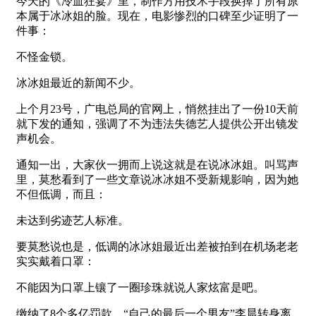
今天的《冷血狂宴》里，制作方用技术手段换掉了所有原
本属于冰冰姐的脸。现在，电影惨烈的口碑至少证明了一
件事：
不怪金锁。
冰冰姐最近的新闻不少。
上个月23号，广电总局的官网上，悄然挂出了一份10天前
就下发的通知，强调了不为违法失德艺人提供公开出镜发
声机会。
通知一出，大家伙一拥而上说这就是在说冰冰姐。叫骂声
里，莫愁看到了一些文章说冰冰姐不受新规影响，因为她
不但低调，而且：
未达到劣迹艺人标准。
要莫愁说也是，低调的冰冰姐最近出差被拍到在机场老老
实实戴着口罩：
不能因为口罩上镶了一圈珍珠就说人家炫富是吧。
缴纳了8个多亿罚款，“自己的最后一个男友”李晨转身离