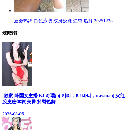
庙会热舞 白色泳裝 纹身辣妹 翘臀 热舞 20251228
最新资源
[独家]韩国女主播 BJ 奇瑞(bj 키리，BJ 바니，nayanaa) 火红
胶皮连体衣 美臀 抖臀热舞
2026-08-06