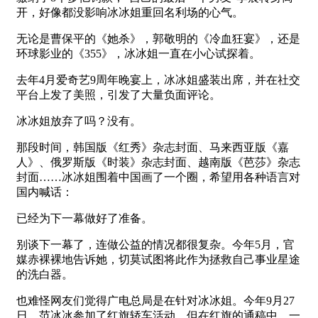
开，好像都没影响冰冰姐重回名利场的心气。
无论是曹保平的《她杀》，郭敬明的《冷血狂宴》，还是
环球影业的《355》，冰冰姐一直在小心试探着。
去年4月爱奇艺9周年晚宴上，冰冰姐盛装出席，并在社交
平台上发了美照，引发了大量负面评论。
冰冰姐放弃了吗？没有。
那段时间，韩国版《红秀》杂志封面、马来西亚版《嘉
人》、俄罗斯版《时装》杂志封面、越南版《芭莎》杂志
封面……冰冰姐围着中国画了一个圈，希望用各种语言对
国内喊话：
已经为下一幕做好了准备。
别谈下一幕了，连做公益的情况都很复杂。今年5月，官
媒赤裸裸地告诉她，切莫试图将此作为拯救自己事业星途
的洗白器。
也难怪网友们觉得广电总局是在针对冰冰姐。今年9月27
日，范冰冰参加了红旗轿车活动，但在红旗的通稿中，一