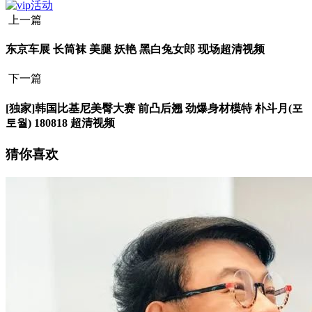
上一篇
东京车展 长筒袜 美腿 妖艳 黑白兔女郎 现场超清视频
下一篇
[独家]韩国比基尼美臀大赛 前凸后翘 劲爆身材模特 朴斗月(포
토월) 180818 超清视频
猜你喜欢