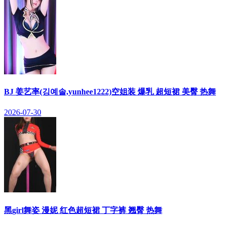
BJ 姜艺率(깅예솔,yunhee1222)空姐装 爆乳 超短裙 美臀 热舞
2026-07-30
黑girl舞姿 漫妮 红色超短裙 丁字裤 翘臀 热舞