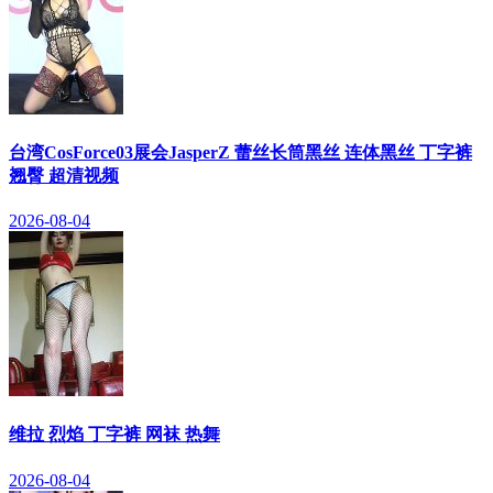
台湾CosForce03展会JasperZ 蕾丝长筒黑丝 连体黑丝 丁字裤
翘臀 超清视频
2026-08-04
维拉 烈焰 丁字裤 网袜 热舞
2026-08-04