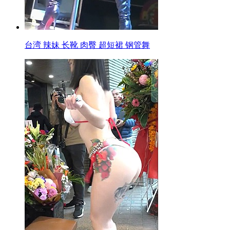
台湾 辣妹 长靴 肉臀 超短裙 钢管舞