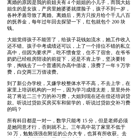
离婚的原因是我的前姐夫有 4 个姐姐的小儿子，而我大姑
姐生的是女孩，产房里她婆婆就摆脸子，孩子不到一岁，
各种矛盾导致了离婚。离婚后，男方只按月给个千儿八百
的抚养金，每年过年回去探望一下，红包就包个 200 块
钱。
大姐觉得孩子不能苦了，给孩子花钱如流水，她工作收入
还不错。孩子中考成绩还可以，上了一个排位不错的私立
高中，但因为要求严，吃不惯食堂，住不了宿舍。在爷爷
奶奶已经租房陪读的前提下，还是不肯上学，坚决要转
学，掏钱去了一个普通民办高中借读，浪费了一年 9 万学
费，白交两三万借读费。
到了新公办学校，又嫌学校整体水平不高，不去上学，在
家里上培训机构的一对一，因为学习成绩太差，里里外外
花了将近二三十万的补习费，大姐到现在还在偿还培训贷
款。听说过贷款买房买车和留学的，听说过贷款交补习费
的吗？
所有科目都是一对一，数学只能考 15 分，但是老师必须
是她同意才行，否则就不上。三年高中花了家里不低于
50 万，勉勉强强在附近的公办大专，也算有所收获。去