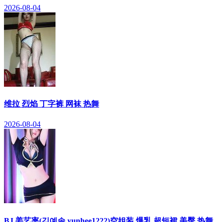
2026-08-04
维拉 烈焰 丁字裤 网袜 热舞
2026-08-04
BJ 姜艺率(깅예솔,yunhee1222)空姐装 爆乳 超短裙 美臀 热舞