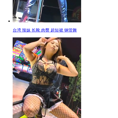
台湾 辣妹 长靴 肉臀 超短裙 钢管舞