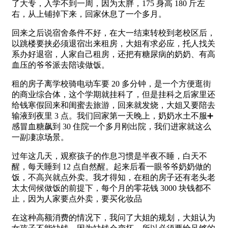
了大专，入学不到一周，因为太胖，175 身高 180 斤左
右，从上铺掉下来，回家休息了一个多月。
回来之后说宿舍条件不好，在大一结束转校到老校区后，
以跳楼要挟必须退宿出来租房，大姐有求必应，托人找关
系办好退宿，人家自己租房，还把有糖尿病的奶奶、有高
血压的爷爷派去陪读做饭。
租的房子离学校骑电动车要 20 多分钟，是一个方便逛街
的商业综合体，这个学期就挂科了，但是挂科之后家里还
给钱寒假回来和闺蜜去旅游，回来就发烧，大姐又要陪去
输液到夜里 3 点。我们回家第一天晚上，奶奶水土不服➕
感冒血糖飙到 30 住院一个多月刚出院，我们进家就这么
一副凄凉场景。
过年这几天，观察孩子的作息习惯是半夜不睡，白天不
醒，每天睡到 12 点自然醒。起来后看一眼爷爷奶奶做的
饭，不高兴就点外卖。我才得知，在租的房子还有老头老
太太伺候做饭的前提下，每个月的零花钱 3000 块钱都不
止，因为人家要点外卖，要买化妆品
在这种高额消费的情况下，我问了大姐的规划，大姐认为