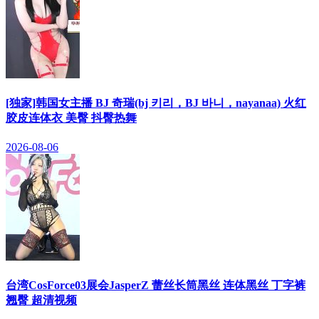
[独家]韩国女主播 BJ 奇瑞(bj 키리，BJ 바니，nayanaa) 火红
胶皮连体衣 美臀 抖臀热舞
2026-08-06
台湾CosForce03展会JasperZ 蕾丝长筒黑丝 连体黑丝 丁字裤
翘臀 超清视频