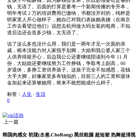
女孩子不能缺钱，因为缺钱会变坏，所以必须要给足够的
钱，无语了。后面的打算是要考一个新闻传播的专升本，
明年考试 2 万的培训费用已缴纳，书都没开封的，纯粹是
哄家里人开心做样子，她自己对我们表妹她表姨（在南京
工作去看望过他们）说想去杭州做大码女装的电商，不知
道后边还会造多少钱，太无语了。
说了这么多也没什么用，我们是一两年才见一次面的亲
戚，根本没能力对人家指手划脚，大姐和我公婆人家三个
人供养得挺开心，后边我公公还要继续陪读到今年 11 月
份，大姑姐还要继续努力工作挣钱，争取考上副高，60
岁退休，多挣工资供养孩子。这孩子完全不知感恩，花钱
大手大脚，好像家里多有钱似的，目前三人的工资和退休
金加起来还算够她用，将来不敢想能成什么样子。
标签：
人生
·
生活
0
上一篇
韩国肉感女 初珑(초롱,ChoRong) 黑丝粗腿 超短裙 热舞超清视