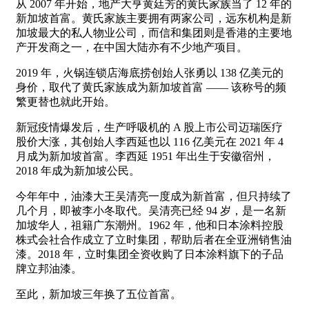
从 2007 年开始，地产大亨黄廷芳的黄氏家族当了 12 年的
新加坡首富。黄氏家族主要拥有两家公司，远东机构是新
加坡最大的私人物业公司，而信和集团则是香港的主要地
产开发商之一，在中国大陆亦有不少地产项目。
2019 年，火锅连锁店海底捞创始人张勇以 138 亿美元的
身价，取代了黄氏家族成为新加坡首富 —— 该称号的频
繁更替也就此开始。
新冠疫情爆发后，生产呼吸机的 A 股上市公司迈瑞医疗
股价大涨，其创始人李西延也以 116 亿美元在 2021 年 4
月成为新加坡首富。李西延 1951 年出生于安徽宿州，
2018 年成为新加坡公民。
今年年中，油漆大王吴清亮一度成为新首富，但只持续了
几个月，即被李小冬取代。吴清亮已经 94 岁，是一名新
加坡华人，祖籍广东潮州。1962 年，他和日本涂料控股
株式会社合作成立了立时集团，帮助后者在全亚洲销售油
漆。2018 年，立时集团全资收购了日本涂料旗下的子品
牌立邦油漆。
至此，新加坡三年换了五位首富。