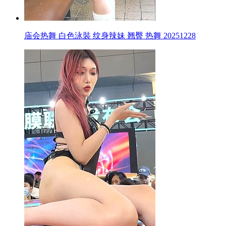
庙会热舞 白色泳裝 纹身辣妹 翘臀 热舞 20251228