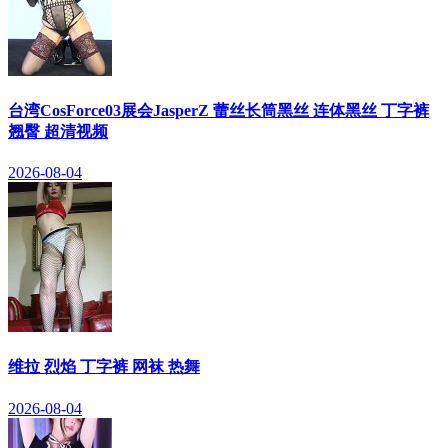
台湾CosForce03展会JasperZ 蕾丝长筒黑丝 连体黑丝 丁字裤
翘臀 超清视频
2026-08-04
维拉 烈焰 丁字裤 网袜 热舞
2026-08-04