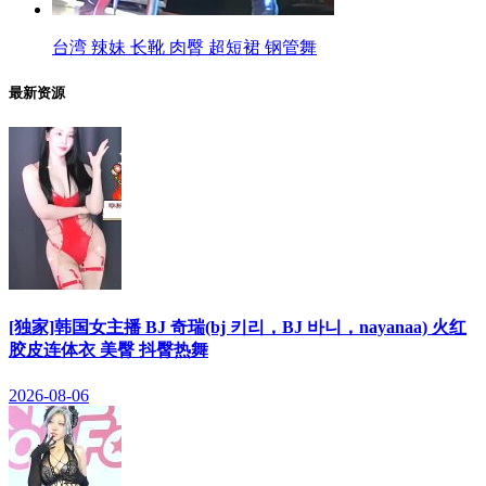
台湾 辣妹 长靴 肉臀 超短裙 钢管舞
最新资源
[独家]韩国女主播 BJ 奇瑞(bj 키리，BJ 바니，nayanaa) 火红
胶皮连体衣 美臀 抖臀热舞
2026-08-06