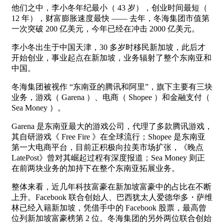
他们之中，李小冬年纪最小（ 43 岁），创业时间最短（
12 年），财富膨胀速度最快 —— 去年，冬海集团市值第
一次突破 200 亿美元，今年已经在冲击 2000 亿美元。
李小冬出生于中国天津，30 多岁时移民新加坡，此后才
开始创业，事业起点在新加坡，业务辐射了整个东南亚和
中国。
冬海集团被视作 “东南亚的腾讯和阿里”，旗下主要有三块
业务，游戏（ Garena ）、电商（ Shopee ）和金融支付（
Sea Money ）。
Garena 是东南亚最大的游戏公司，代理了多款腾讯游戏，
其自研游戏《 Free Fire 》在全球流行；Shopee 是东南亚
第一大电商平台，目前正积极向拉美市场扩张，《晚点
LatePost》曾对其崛起过程有深度报道；Sea Money 则正
在前两块业务的加持下在整个东南亚拓展业务。
整体来看，近几年科技富豪在新加坡富豪中的占比在不断
上升。Facebook 联合创始人、巴西犹太人爱德华多・萨维
林已经入籍新加坡，凭借手中的 Facebook 股票，最高曾
位列新加坡富豪榜第 2 位。冬海集团的另外两位联合创始