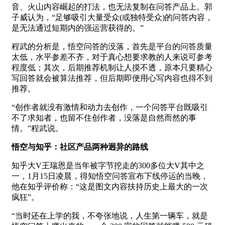
音、火山内容崛起的打法，也无法复制在问答产品上。郭
子威认为，“足够吸引大量受众(或独特受众)的问答内容，
是无法通过短期内的强运营获得的。”
程武的分析是，悟空问答的没落，首先是平台的问答质量
太低，水平参差不齐，对于真心想要求教的人来说可参考
程度低；其次，后期推荐机制让人摸不透，原本只要精心
写回答就会被算法推荐，但后期即便用心写内容也得不到
推荐。
“创作者就没有激情和动力去创作，一个问答平台既吸引
不了求知者，也留不住创作者，没落是自然而然的事
情。”程武说。
悟空与知乎：社区产品两种迥异的路线
知乎大V王瑞恩是当年被字节挖走的300多位大V其中之
一，1月15日凌晨，得知悟空问答宣布下线停运的当晚，
他在知乎评价称：“这是图文内容扶持历史上最大的一次
疯狂”。
“当时还在上学的我，不夸张地说，人生第一辆车，就是