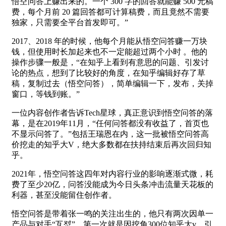
悟空问答上赚出来的。一个 300 字的回答就能赚 500 元稿
费，每个月前 20 篇回答都可计算稿费，而且竟然不需要
独家，只需要全平台首发即可。”
2017、2018 年的时候，他每个月能从悟空问答赚一万块
钱，但使用时长加起来也不一定能超过两个小时 。他的
操作步骤一般是，“在知乎上看到有意思的问题、引发讨
论的热点，想到了比较好的角度，在知乎编辑好存了草
稿，复制过去（悟空问答），简单编辑一下，发布，关掉
窗口，等钱到账。”
一位内容创作者告诉Tech星球，真正意识到悟空问答的落
幕，是在2019年11月，“任何问答都没有收益了，首页也
不显示问答了。”包括王瑞恩在内，这一批被悟空问答高
价挖走的知乎大V，绝大多数都在扶持结束后再次回归知
乎。
2021年，悟空问答这四年对内容行业的影响逐渐式微，耗
费了至少20亿，问答没能成为今日头条冲击流量天花板的
利器，甚至没能留住创作者。
悟空问答是带着张一鸣的关注出生的，他只有两次因单一
产品与对手“互怼”，第一次就是因挖角300位知乎大v，引