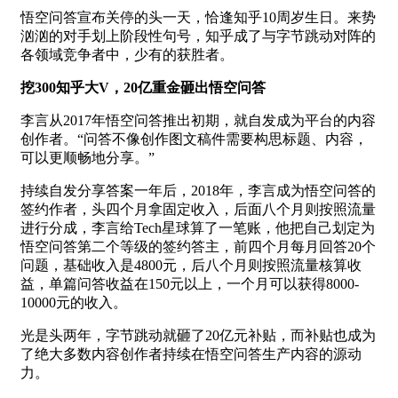
悟空问答宣布关停的头一天，恰逢知乎10周岁生日。来势
汹汹的对手划上阶段性句号，知乎成了与字节跳动对阵的
各领域竞争者中，少有的获胜者。
挖300知乎大V，20亿重金砸出悟空问答
李言从2017年悟空问答推出初期，就自发成为平台的内容
创作者。“问答不像创作图文稿件需要构思标题、内容，
可以更顺畅地分享。”
持续自发分享答案一年后，2018年，李言成为悟空问答的
签约作者，头四个月拿固定收入，后面八个月则按照流量
进行分成，李言给Tech星球算了一笔账，他把自己划定为
悟空问答第二个等级的签约答主，前四个月每月回答20个
问题，基础收入是4800元，后八个月则按照流量核算收
益，单篇问答收益在150元以上，一个月可以获得8000-
10000元的收入。
光是头两年，字节跳动就砸了20亿元补贴，而补贴也成为
了绝大多数内容创作者持续在悟空问答生产内容的源动
力。