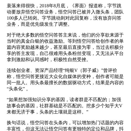
衰落来得很快，2018年8月底，《界面》报道称，字节跳
动要放弃悟空问答业务，悟空问答已被并入微头条，团队
100多人已转岗。字节跳动则对此回复称，没有放弃问答
业务，而是优先级发生了调整。
对于绝大多数的悟空问答答主来说，他们的分享欲来源于
当时的真金白银的收益激励。等到悟空问答给创作者的单
篇内容奖励越来越少，甚至最后直接为零，当过去积极分
享的答主发现，自己很难用头条粉丝变现，又无法从平台
拿到激励和认同感时，积极性自然受挫。
连续创业者、资深产品经理“纯银V（郭子威）”曾评价
称，悟空问答更接近大众化自媒体的变种，创作者可能是
同一批人。用头条最擅长的数据驱动方式，结果是内容的
“头条化” 。
“如果想加强知识分享的基因，读者群是不匹配的；加强
故事会的基因，社群基础是不匹配的。挖多少个知乎大V
来都无济于事，头条的土壤就是这样。”
换句话说，悟空问答在头条内，可以增加热门话题的内容
丰富性，但这无法让悟空问答有更独特的定位和品牌，抖