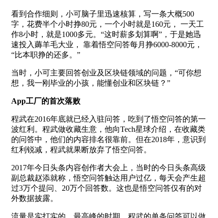
看到合作细则，小可脑子里迅速核算，写一条大概500
字，花费半个小时挣80元，一个小时就是160元， 一天工
作8小时，就是1000多元。“这时薪多划算啊”，于是她迅
速投入薅羊毛大业， 靠着悟空问答每月挣6000-8000元，
“比本职挣的还多。”
当时，小可主要回答创业及区块链领域的问题，“可你想
想，我一刚毕业的小孩，能懂创业和区块链？”
App工厂的首次落败
程武在2016年底就已经入驻问答，吃到了悟空问答的第一
波红利。程武做收藏生意，他向Tech星球介绍，在收藏类
的问答中，他们的内容排名很靠前。但在2018年，意识到
红利锐减，程武就果断放弃了悟空问答。
2017年今日头条内容创作者大会上，当时的今日头条高级
副总裁赵添就称，悟空问答触达用户过亿，每天会产生超
过3万个提问、20万个回答数。这也是悟空问答仅有的对
外数据披露。
流量是实打实的，最高峰的时期，程武的单条问答可以做