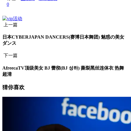
0
上一篇
日本CYBERJAPAN DANCERS(赛博日本舞团) 魅惑の美女
ダンス
下一篇
AfreecaTV顶级美女 BJ 蕾彻(BJ 성하) 撕裂黑丝连体衣 热舞
超清
猜你喜欢