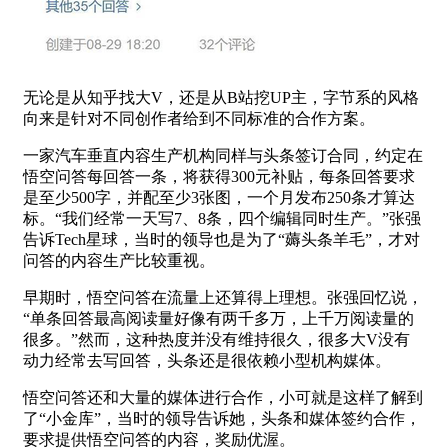
无论是从知乎找大V，还是从B站挖UP主，字节系的风格
向来是针对不同创作者给到不同标准的合作方案。
一家汽车垂直内容生产机构同样与头条签订合同，约定在
悟空问答每回答一条，将获得300元补贴，每条回答要求
是至少500字，并配至少3张图，一个月发布250条才算达
标。“我们经常一天写7、8条，四个编辑同时生产。”张强
告诉Tech星球，当时的领导也是为了“薅头条羊毛”，才对
问答的内容生产比较重视。
早期时，悟空问答在流量上还算得上理想。张强回忆说，
“单条回答最高阅读量好像有两千多万，上千万阅读量的
很多。”然而，这种热度并没有维持很久，很多大V没有
动力经常去写回答，头条还是很依赖小型机构媒体。
悟空问答还和大量的媒体进行合作，小可就是这样了解到
了“小金库”，当时的领导告诉她，头条和媒体签约合作，
要求提供悟空问答的内容，奖励优渥。