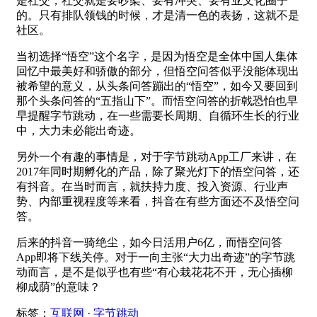
是社交，社交就是要吵架、要有冲突、要有亚文化圈子
的。只有排队领钱的时候，才是清一色的表扬，这就不是
社区。
当初选择“悟空”这个名字，是因为悟空是全体中国人集体
回忆中最美好和骄傲的部分，但悟空问答似乎没能体现出
被希望的意义，从头条问答蹦出的“悟空”，如今又要回到
那个头条问答的“五指山下”。而悟空问答的折戟恐怕也早
早提醒字节跳动，在一些需要长周期、自循环生长的行业
中，大力未必能出奇迹。
另外一个有趣的事情是，对于字节跳动App工厂来讲，在
2017年同时期孵化的产品，除了聚光灯下的悟空问答，还
有抖音。在当时而言，就扶持力度、投入资源、行业声
势、内部重视程度等来看，抖音在有些方面还不及悟空问
答。
后来的抖音一骑绝尘，如今日活用户6亿，而悟空问答
App即将下线关停。对于一向主张“大力出奇迹”的字节跳
动而言，是不是似乎也有些“有心栽花花不开，无心插柳
柳成荫”的意味？
标签：
互联网
·
字节跳动