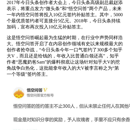
2017年今日头条创作者大会上，今日头条高级副总裁赵添
表示，将重点发力“微头条”和“悟空问答”两个产品，未来
一年内悟空问答将投入10亿元签约补贴答主。其中，5000
个最优质签约者可直接分5亿元。2018年，今日头条持续
加码，宣布再次投入10亿元补贴答主。
这是悟空问答崛起最为生猛的时期，在行业中声势同样浩
大。悟空问答开启了在内容创作领域有史以来规模最大的
创作者抢夺战，“今日头条今年一口气签约了300多个知乎
大V，而且还是给钱的，年收入比普通白领还高”，知乎
作者“恶魔奶爸Sam”的爆料彻底让这场针对知乎大V的挖
角战争白热化，这批能拿年收入的大V被李言称之为“第
一个等级”签约答主。