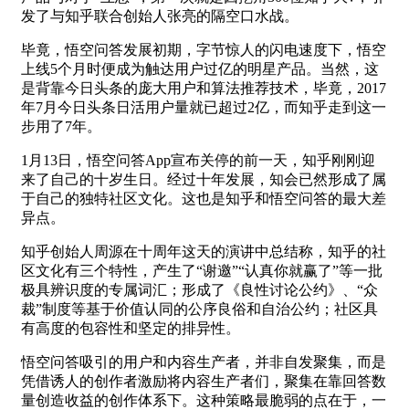
发了与知乎联合创始人张亮的隔空口水战。
毕竟，悟空问答发展初期，字节惊人的闪电速度下，悟空
上线5个月时便成为触达用户过亿的明星产品。当然，这
是背靠今日头条的庞大用户和算法推荐技术，毕竟，2017
年7月今日头条日活用户量就已超过2亿，而知乎走到这一
步用了7年。
1月13日，悟空问答App宣布关停的前一天，知乎刚刚迎
来了自己的十岁生日。经过十年发展，知会已然形成了属
于自己的独特社区文化。这也是知乎和悟空问答的最大差
异点。
知乎创始人周源在十周年这天的演讲中总结称，知乎的社
区文化有三个特性，产生了“谢邀”“认真你就赢了”等一批
极具辨识度的专属词汇；形成了《良性讨论公约》、“众
裁”制度等基于价值认同的公序良俗和自治公约；社区具
有高度的包容性和坚定的排异性。
悟空问答吸引的用户和内容生产者，并非自发聚集，而是
凭借诱人的创作者激励将内容生产者们，聚集在靠回答数
量创造收益的创作体系下。这种策略最脆弱的点在于，一