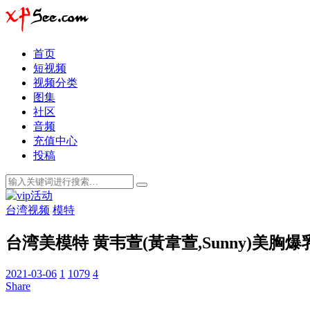
首页
短视频
视频分类
图集
社区
音频
充值中心
投稿
台湾视频
模特
台湾美模特 黄韦萱(黃韋萱,Sunny)美胸
2021-03-06
1
1079
4
Share