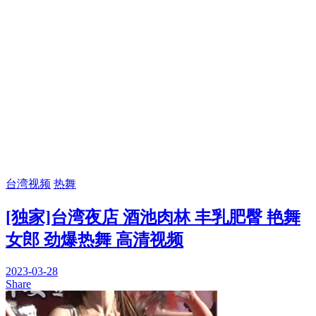
台湾视频
热舞
[独家]台湾夜店 酒池肉林 丰乳肥臀 艳舞
女郎 劲爆热舞 高清视频
2023-03-28
Share