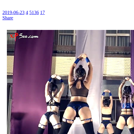
2019-06-23
4
5136
17
Share