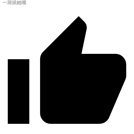
一屌插她嘴