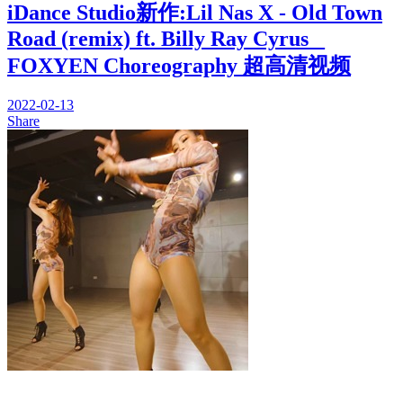
iDance Studio新作:Lil Nas X - Old Town
Road (remix) ft. Billy Ray Cyrus _
FOXYEN Choreography 超高清视频
2022-02-13
Share