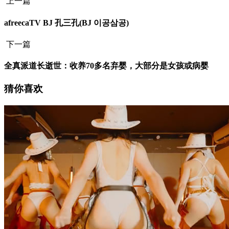
上一篇
afreecaTV BJ 孔三孔(BJ 이공삼공)
下一篇
全真派道长逝世：收养70多名弃婴，大部分是女孩或病婴
猜你喜欢