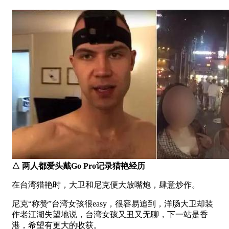
△
两人都爱头戴Go Pro记录猎艳经历
在台湾猎艳时，大卫和尼克便大放嘴炮，肆意炒作。
尼克“称赞”台湾女孩很easy，很容易追到，洋肠大卫却装
作老江湖失望地说，台湾女孩又丑又无聊，下一站是香
港，希望有更大的收获。