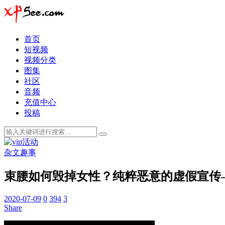
首页
短视频
视频分类
图集
社区
音频
充值中心
投稿
杂文趣事
束腰如何毁掉女性？纯粹恶意的虚假宣传
2020-07-09
0
394
3
Share