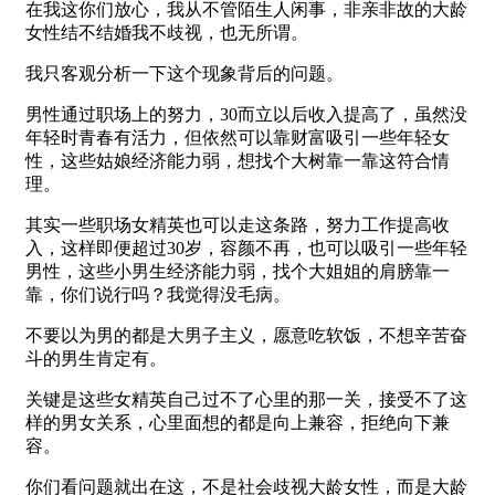
在我这你们放心，我从不管陌生人闲事，非亲非故的大龄
女性结不结婚我不歧视，也无所谓。
我只客观分析一下这个现象背后的问题。
男性通过职场上的努力，30而立以后收入提高了，虽然没
年轻时青春有活力，但依然可以靠财富吸引一些年轻女
性，这些姑娘经济能力弱，想找个大树靠一靠这符合情
理。
其实一些职场女精英也可以走这条路，努力工作提高收
入，这样即便超过30岁，容颜不再，也可以吸引一些年轻
男性，这些小男生经济能力弱，找个大姐姐的肩膀靠一
靠，你们说行吗？我觉得没毛病。
不要以为男的都是大男子主义，愿意吃软饭，不想辛苦奋
斗的男生肯定有。
关键是这些女精英自己过不了心里的那一关，接受不了这
样的男女关系，心里面想的都是向上兼容，拒绝向下兼
容。
你们看问题就出在这，不是社会歧视大龄女性，而是大龄