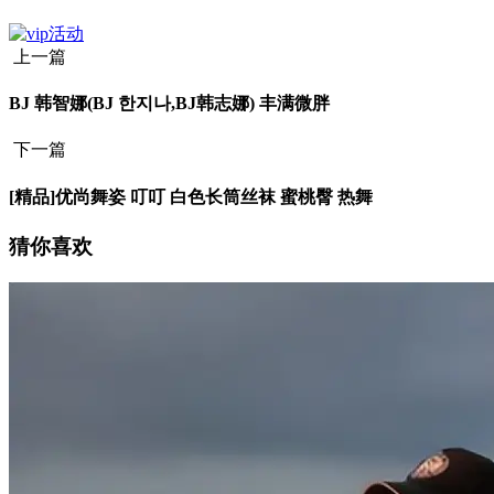
上一篇
BJ 韩智娜(BJ 한지나,BJ韩志娜) 丰满微胖
下一篇
[精品]优尚舞姿 叮叮 白色长筒丝袜 蜜桃臀 热舞
猜你喜欢