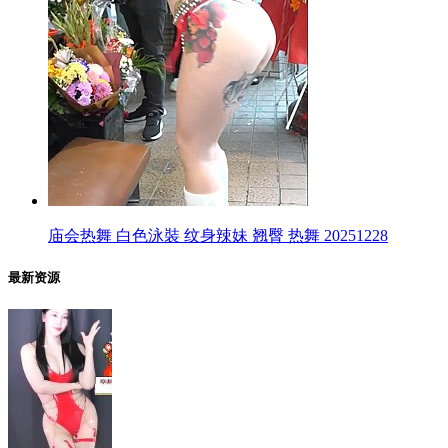
庙会热舞 白色泳裝 纹身辣妹 翘臀 热舞 20251228
最新资源