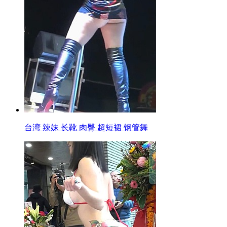
台湾 辣妹 长靴 肉臀 超短裙 钢管舞