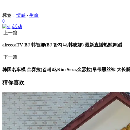
标签：
情感
·
生命
0
上一篇
afreecaTV BJ 韩智娜(BJ 한지나,韩志娜) 最新直播热辣舞蹈
下一篇
韩国名车模 金赛拉(김세라,Kim Sera,金瑟拉)吊带黑丝袜 大长
猜你喜欢