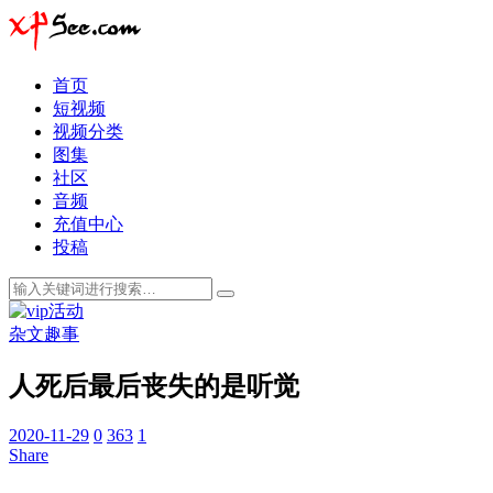
首页
短视频
视频分类
图集
社区
音频
充值中心
投稿
杂文趣事
人死后最后丧失的是听觉
2020-11-29
0
363
1
Share