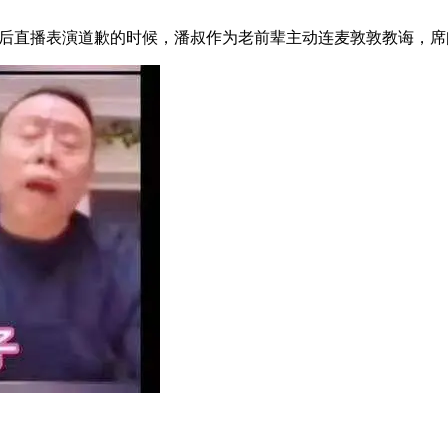
。
后直播表演道歉的时候，潘叔作为老前辈主动连麦敦敦教诲，席间 “