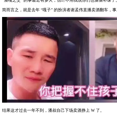
“潘嘎之交” 的事最近有多火，估计不用我说你们也偷偷补课了
简而言之，就是去年 “嘎子” 的扮演者谢孟伟直播卖酒翻车，事
结果这才过去一年不到，潘叔自己下场卖酒挣上 W 了。