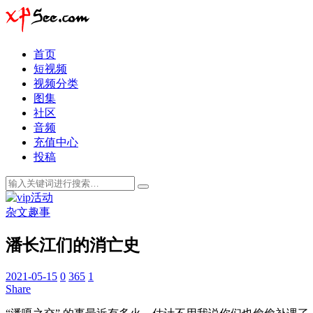
首页
短视频
视频分类
图集
社区
音频
充值中心
投稿
杂文趣事
潘长江们的消亡史
2021-05-15
0
365
1
Share