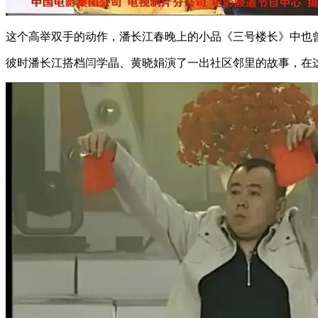
这个高举双手的动作，潘长江春晚上的小品《三号楼长》中也
彼时潘长江搭档闫学晶、黄晓娟演了一出社区邻里的故事，在这