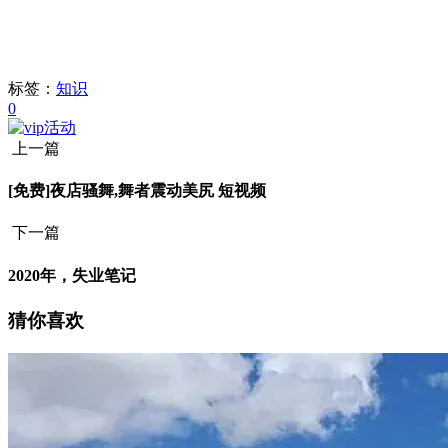
标签：
知识
0
上一篇
[免费]夜店骚舞,舞者震动美尻 短视频
下一篇
2020年，失业笔记
猜你喜欢