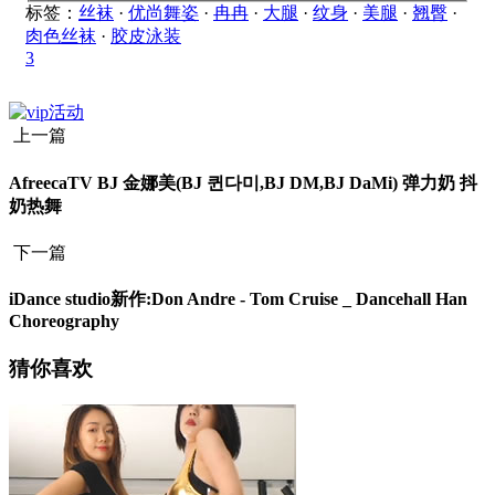
标签：
丝袜
·
优尚舞姿
·
冉冉
·
大腿
·
纹身
·
美腿
·
翘臀
·
肉色丝袜
·
胶皮泳装
3
上一篇
AfreecaTV BJ 金娜美(BJ 퀸다미,BJ DM,BJ DaMi) 弹力奶 抖
奶热舞
下一篇
iDance studio新作:Don Andre - Tom Cruise _ Dancehall Han
Choreography
猜你喜欢