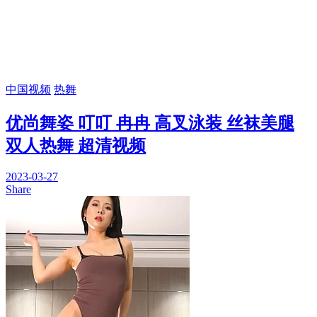
中国视频
热舞
优尚舞姿 叮叮 冉冉 高叉泳装 丝袜美腿
双人热舞 超清视频
2023-03-27
Share