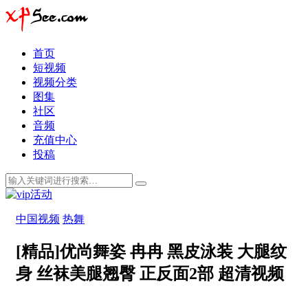
首页
短视频
视频分类
图集
社区
音频
充值中心
投稿
中国视频
热舞
[精品]优尚舞姿 冉冉 黑皮泳装 大腿纹
身 丝袜美腿翘臀 正反面2部 超清视频