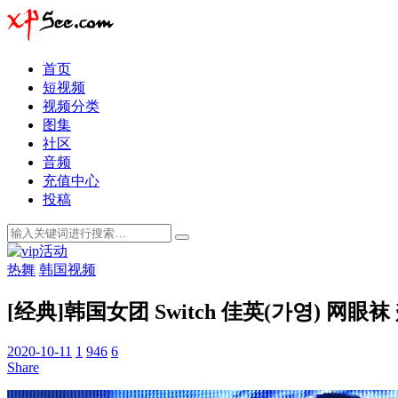
首页
短视频
视频分类
图集
社区
音频
充值中心
投稿
热舞
韩国视频
[经典]韩国女团 Switch 佳英(가영) 网眼
2020-10-11
1
946
6
Share