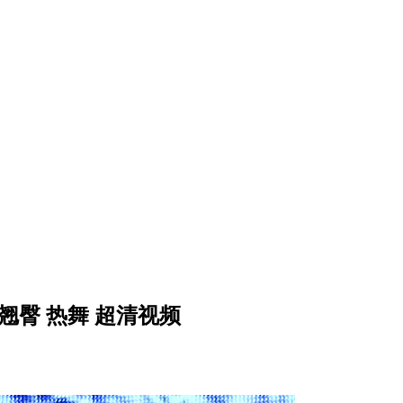
袜 翘臀 热舞 超清视频