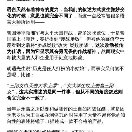
语言天然有着神奇的魔力，当我们的叙述方式发生微妙变
化的时候，意思也就完全不同了
，而这一点经常被很多语
言大师所运用——
曾国藩率领湘军与太平天国作战，曾多次吃败仗，于是曾
国藩上书朝廷，奏折提到“屡战屡败”，但被他的幕僚李元
度看到之后将“屡战屡败”改为“屡败屡战”，
这次改动被传
为佳话，因为它显示其奋勇无畏的作战精神，
然而现实中
却被大量的人和企业用于刻意地欺骗。
胡适先生说“历史是任人打扮的小姑娘”，而事实又何尝不
是呢，比如：
“三陪女白天去大学上课”，“女大学生晚上去当三陪
女”
，
这其实描述的是同一件事，但从不同的角度叙述则
含义完全不一致了。
当年罗永浩之所以要和做测评的王自如约战优酷，就是因
为老罗认为王自如在测评T1的时候用了大量不易察觉的倾
向性的表述将锤子T1描述成一款不合格的产品。