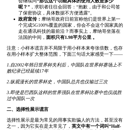
会继续问
“那么这个功能具体的使用人数是多少
呢？
”
，求职者往往会回答：“抱歉，由于和公司签
了保密协议，具体数据不方便透露”。
政府宣传：
摩纳哥政府日前宣称他们是世界上第一
个完成5G100%覆盖的国家，你会不会这个国家真的
走在通讯科技的最前沿？而事实上，摩纳哥坐落在
法国的中间，
面积只有1.98平方公里 。
注意：小样本谎言并不局限于用小样本来夸张倍数，也存
在用小样本扩大整体范围，下面三句话大家感受一下——
1.自2002年韩日世界杯失利后，中国队在世界杯赛场上不
败纪录已经延续17年
2.纵观漫长的世界杯史，中国队总共也仅输过三次
3.即使是巴西队这样的世界强队在世界杯比赛中也仅战胜
过中国队一次
二、选择性展示谎言
选择性展示是最为常见的用事实欺骗人的方法，甚至没有
之一，因为它实在是太常见了，
英文中有一个词叫“Half-