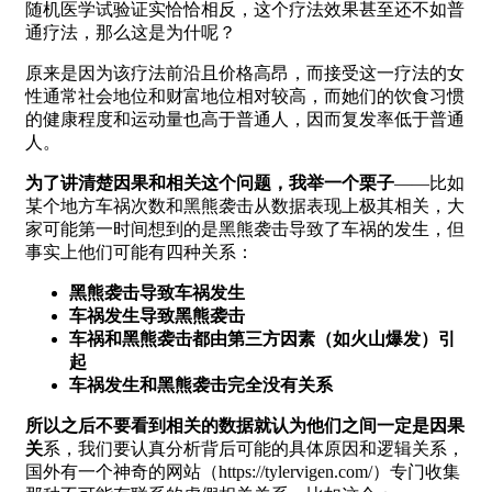
随机医学试验证实恰恰相反，这个疗法效果甚至还不如普
通疗法，那么这是为什呢？
原来是因为该疗法前沿且价格高昂，而接受这一疗法的女
性通常社会地位和财富地位相对较高，而她们的饮食习惯
的健康程度和运动量也高于普通人，因而复发率低于普通
人。
为了讲清楚因果和相关这个问题，我举一个栗子
——比如
某个地方车祸次数和黑熊袭击从数据表现上极其相关，大
家可能第一时间想到的是黑熊袭击导致了车祸的发生，但
事实上他们可能有四种关系：
黑熊袭击导致车祸发生
车祸发生导致黑熊袭击
车祸和黑熊袭击都由第三方因素（如火山爆发）引
起
车祸发生和黑熊袭击完全没有关系
所以之后不要看到相关的数据就认为他们之间一定是因果
关
系，我们要认真分析背后可能的具体原因和逻辑关系，
国外有一个神奇的网站（https://tylervigen.com/）专门收集