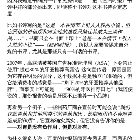
因为我知道书商的一个常见操作是——把《纽约时报》书
评中好的部分挑出来，即便整个书评对这本书持否定态
度：
比如书评写的是
“这是一本在情节上引人入胜的小说，但
它恶俗的价值观和对女性的蔑视只能让其成为三流作
品……”
，书商只会在封面上印上
“这是一本在情节上引人
入胜的小说”——《纽约时报》，
所以大家要警惕来自外
媒的书评，尤其是那些只有一句话的书评。
2007年，高露洁被英国广告标准管理局（ASA）下令禁止
使用“超过80％的牙医推荐高露洁”这句宣传语，原因是因
为它存在明显的误导，这个数据本身是独立而准确的，但
它给消费者的感觉是——“剩下20%的牙医推荐其他品
牌”，而事实上可能是——“90%的牙医推荐田七”（我随便
说的，那份报告的确是牙医不止推荐一个品牌）
再看另一个例子，一些制药厂商在宣传时可能会说
“我们
这款胃药和其他同类型的胃药相比，长期服用也不会对胃
造成副作用”
，它宣称确实属实，但它没有告诉你的是
——
对胃是没有负作用，但是对肝有。
为什么很多人说：百度的财报新闻要去腾讯看，而腾讯的