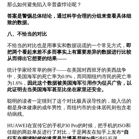
那么如何避免陷入辛普森悖论呢？
答案是警惕总体结论，通过科学合理的分组来查看具体细
致的数据。
八、不恰当的对比
不恰当的对比也是用事实和数据说谎的一个常见方式，
即
把两个看起来差不多而事实上有重要差异的数据进行比较
从而得出它想要的结果——
统计学家经常举的例子——在美国对西班牙的美西战争
中，美国海军的死亡率为0.9%，而同期纽约市民的死亡率
为1.6%，
因此这个数据被美国海军引用作为征兵广告，以
此证明去当美国海军甚至比坐在家里还安全。
聪明的读者一定猜到了这个对比极具误导性的，能入伍的
都是身体健康的成年男性，而纽约市的全体居民则包含老
幼病残。
HUAWEI在宣传它的手机P30 Pro的时候，把手机的ISO和
佳能的两款单反进行了对比，于是网友在知乎上发布
“自
行车在拥堵时候的速度是兰博基尼的N倍”
进行反讽。