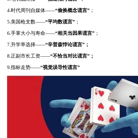
4.时代周刊自媒体——
“偷换概念谎言”
；
5.美国枪支数——
“平均数谎言”
；
6.手掌大小与寿命——
“相关当因果谎言”
；
7.升学率选择——
“辛普森悖论谎言”；
8.正副市长工资——
“不恰当对比谎言”；
9.指标走势——
“视觉误导性谎言”