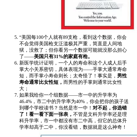
“美国每100个人就有89支枪，看到这个数据，你会
不会觉得美国枪支泛滥极其严重，简直是人间地
狱，没救了；但你看另一个数据可能就没那么担心
了——
美国只有31%的家庭有枪。
新医学统计证明，一个人的寿命和这个人成人后手
掌大小关系密切，具体表现为——手掌大通常寿命
短，而手掌小寿命则长；太奇怪了！事实是，
男性
寿命通常比女性短，
而男性的手掌则通常比女性
大；
如果我给你一个组数据——市一中的升学率为
46.4%，市二中的升学率为40%，你会把你的孩子送
到哪个学校读书？当然是市一中！
对不起，你选错
了！
看一看下面一张表，
不管是文科升学率还是理
科升学率，市一中都没有市二中高，但它的总体升
学率却高于二中，你没看错，数据就是这么神奇！