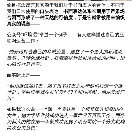
偷换概念谎言其实源于我们对于书面表达的迷信，不同于
我们日常使用的口头表达，
书面表达体系长期用于严肃场
合因而形成了一种天然的可信度，于是它就常被用来编织
真实的谎言
——
公众号“吓脑湿”举过一个例子——有人这样描述自己的互
联网运营工作：
“
他开始打造自己的私域流量，建立了一个庞大的私域流
量池，并转化成社群，在着重提升社群活跃度的同时，用
心做好社群运营。
”
而实际上是——
“他用微信加好友，加了很多好友之后把他们拉进一个微
信群，平时没事就在群里发些段子和沙雕图，偶尔发发广
告”
如果我这么说——
“我一个表妹是一个极其优秀和突出的
女生，她大学毕业就成功进入一家世界五百强工作，而作
为新人的她在第一年就成功化解了该公司的一个分支机构
两次公关危机”