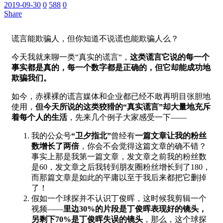
2019-09-30
0
588
0
Share
谎言能欺骗人，但你知道不说谎也能欺骗人么？
今天我就来聊一类“真实的谎言“，
这类谎言它说的每一个
事实都是真的，每一个数字都是正确的，但它却能成功地
欺骗我们。
如今，赤裸裸的谎言媒体和企业都已经不敢再明目张胆地
使用，
但今天所说的这类狡猾的“真实谎言”却大量地充斥
着每个人的生活
，先来几个例子大家感受一下——
我的公众号
“卫夕指北”
曾经有
一篇文章让我的粉丝
数增长了两倍
，你会不会觉得这篇文章的确不错？
事实上那是我第一篇文章，发文章之前我的粉丝数
是60，发文章之后我转到朋友圈粉丝增长到了180，
而那篇文章是如此的平庸以至于我后来都把它删掉
了！
假如一个球探并不认识丁俊晖，这时候我剪辑一个
视频——
里边30%的片段是丁俊晖表现好的镜头，
另剩下70%是丁俊晖失误的镜头
，那么，这个球探