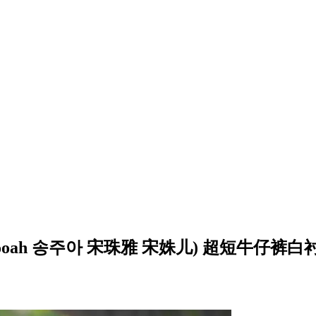
g Jooah 송주아 宋珠雅 宋姝儿) 超短牛仔