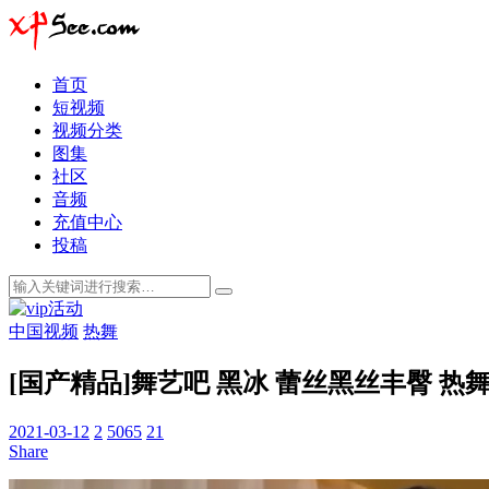
首页
短视频
视频分类
图集
社区
音频
充值中心
投稿
中国视频
热舞
[国产精品]舞艺吧 黑冰 蕾丝黑丝丰臀 热
2021-03-12
2
5065
21
Share