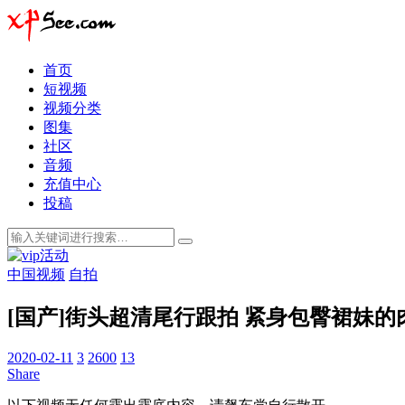
首页
短视频
视频分类
图集
社区
音频
充值中心
投稿
中国视频
自拍
[国产]街头超清尾行跟拍 紧身包臀裙妹的肉
2020-02-11
3
2600
13
Share