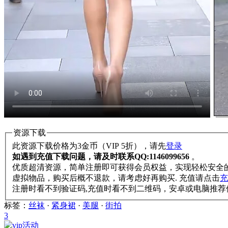
资源下载
此资源下载价格为
3
金币（VIP 5折），请先
登录
如遇到充值下载问题，请及时联系QQ:1146099656
。
优质超清资源，简单注册即可获得会员权益，实现轻松安全
虚拟物品，购买后概不退款，请考虑好再购买. 充值请点击
充
注册时看不到验证码,充值时看不到二维码，安卓或电脑推荐使用Ch
标签：
丝袜
·
紧身裙
·
美腿
·
街拍
3