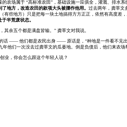
的农场属于 “高标准农田”，基础设施一应俱全，灌溉、排水
到了地方，改造农田的款项大头被挪作他用。
过去两年，龚莘文
。（有些地方）只是把每一块土地搞得方方正正，依然有高度差
多处于半荒废状态。
，其余五个都是满盘皆输。” 龚莘文对我说。
的话 —— 他们都是农民出身 —— 原话是，“种地是一件看不
前九年他们一次没去过龚莘文的瓜蒌地。倒是负债后，他们来农
乡创业，你会怎么跟这个年轻人说？