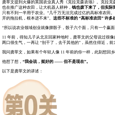
龚莘文提到火爆的英国农业真人秀《克拉克森农场》。克拉克森
也在推广这种农田，让大机器人耕种，
钱也拨下来了，但实际
只有不到一半用于农业。“几千万无法完成过亿的高标准农田
开的拖拉机，根本进不来”。
这些不标准的 “高标准农田” 许
“所以说农业领域创业就像掷骰子，骰子六个面，只有一个赢面
11 年前，得知儿子从北京回家种地时，龚莘文的父母说过很像
两口很生气，一再让 “别干了，去干其他的”，虽然住得近，
我问龚莘文，如果有个年轻人像 11 年前的你一样，此刻想回
他想了想，
“我会说，挺好的 —— 但不是现在”。
以下是龚莘文的讲述：