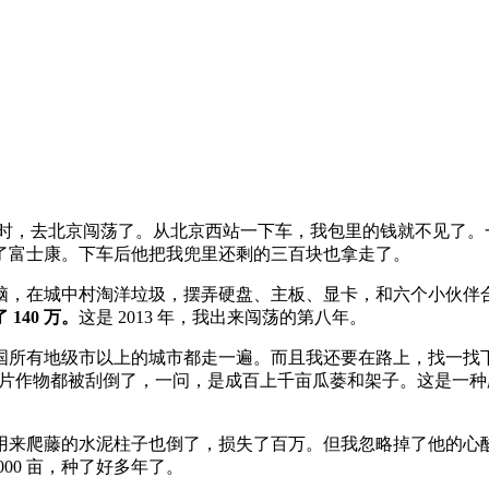
车，49 个小时，去北京闯荡了。从北京西站一下车，我包里的钱就
了富士康。下车后他把我兜里还剩的三百块也拿走了。
脑，在城中村淘洋垃圾，摆弄硬盘、主板、显卡，和六个小伙伴
140 万。
这是 2013 年，我出来闯荡的第八年。
国所有地级市以上的城市都走一遍。而且我还要在路上，找一找
里大片作物都被刮倒了，一问，是成百上千亩瓜蒌和架子。这是一
来爬藤的水泥柱子也倒了，损失了百万。但我忽略掉了他的心酸
000 亩，种了好多年了。