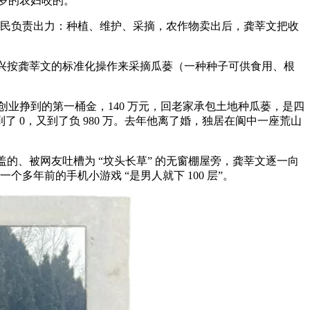
多岁的农妇咬的。
村民负责出力：种植、维护、采摘，农作物卖出后，龚莘文把收
高兴按龚莘文的标准化操作来采摘瓜蒌（一种种子可供食用、根
业挣到的第一桶金，140 万元，回老家承包土地种瓜蒌，是四
到了 0，又到了负 980 万。去年他离了婚，独居在阆中一座荒山
的、被网友吐槽为 “坟头长草” 的无窗棚屋旁，龚莘文逐一向
年前的手机小游戏 “是男人就下 100 层”。