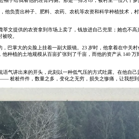
，撩起袖子给我看他的左臂内侧。那是一排牙印，被村里一位六十
村民，他负责出种子、肥料、农药、农机等农资和科学种植技术，
把龚莘文提供的农资拿到市场上卖了，钱放进自己兜里；她也不
时被咬。
，巴掌大的尖脸上挂着一副大眼镜。23 岁时，他拿着在中关村创
岁，他种植的土地规模从百亩扩张到了千亩，而他的资产从 140 万
侃语气讲出来的开头，此刻以一种低气压的方式吐露。在他自己盖
— 桩桩件件，数量之多，变化之无穷，损失之惨痛，让我想到一个多