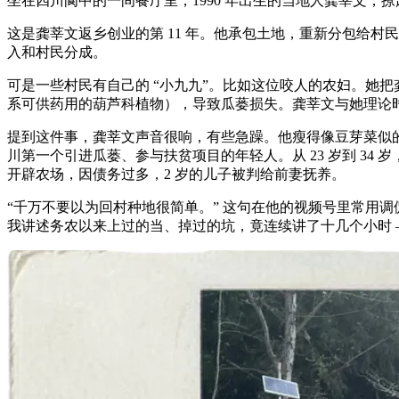
坐在四川阆中的一间餐厅里，1990 年出生的当地人龚莘文
这是龚莘文返乡创业的第 11 年。他承包土地，重新分包给
入和村民分成。
可是一些村民有自己的 “小九九”。比如这位咬人的农妇。她
系可供药用的葫芦科植物），导致瓜蒌损失。龚莘文与她理论
提到这件事，龚莘文声音很响，有些急躁。他瘦得像豆芽菜似的
川第一个引进瓜蒌、参与扶贫项目的年轻人。从 23 岁到 34 
开辟农场，因债务过多，2 岁的儿子被判给前妻抚养。
“千万不要以为回村种地很简单。” 这句在他的视频号里常用调
我讲述务农以来上过的当、掉过的坑，竟连续讲了十几个小时 —