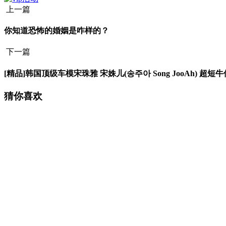
上一篇
你知道恐怖的婚姻是咋样的？
下一篇
[精品]韩国顶级车模宋珠雅 宋姝儿(송주아 Song JooAh) 超短
猜你喜欢