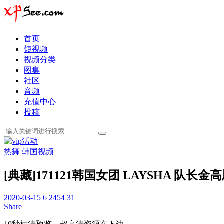
首页
短视频
视频分类
图集
社区
音频
充值中心
投稿
热舞
韩国视频
[典藏]171121韩国女团 LAYSHA 队长金
2020-03-15
6
2454
31
Share