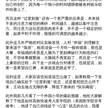
自己特别忙，因为每一个细小的时间缝隙都被各种娱乐软
件给塞上了。
而且这种 “过度刺激” 还有一个更严重的后果是，本来就
不多的注意力被切的稀碎，时间越久，越难以集中注意
力。而注意力这玩意跟肌肉差不多，并不是一个稳定的恒
量，如果平时不咋用，慢慢的可调度的越来越少。
此外这几年严格的对比实验发现，人对 “幸福” 的理解主
要来源于 “落差”，粗茶淡饭一个月吃一顿肯德基，那也是
大餐，幸福感的本质是人脑为了奖励稀缺行为制造的幻
觉，不管啥事频繁做，大脑就不再奖励了，而且是一个向
上兼容的过程，向下走一步就会分外痛苦，也就是说，如
果一直希望自己爽，本身就是把路走窄了。
说到这里，大家应该也知道该怎么做了，如果检视一下发
现自己确实处于 “过度刺激” 状态，还是要想想怎么停下
来，主动去做点无聊的事，降低下身体的 “快乐阈值”。
此外我前几天看了一个外国小哥的爆款视频，他给大家解
释了下他是如何高效快速考入医学院的（美国医学院非常
难考），他讲了自己持续处于 “心流” 状态的办法，我看