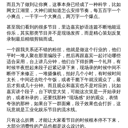
而且为了做到让你爽，这事本身已经成了一种科学，比如
网文江湖里，大神们就知道怎么安排节奏，每五百字一个
小爽点，一千字一个大爽点，两万字一个爆点。
甚至我们看到的很多节目，里边嘉宾妙语连篇不断地能逗
你乐，其实那类节目并不是现场发挥，而是精心策划反复
录制最后精细剪辑而成。
一个跟我关系还不错的粉丝，他就是做这个行业的，他们
平时一堆人聚在那里编段子，然后再跟嘉宾一起讨论哪些
适合采用，台上讲几分钟，他们台下得折腾一个礼拜，有
时候半夜想起来段子赶紧记录下来，现场录的时候中间不
断停下来修正，一堆摄像机，拍好几个小时，有时候时间
太长，中间还去吃个午饭，或者干脆下午就没观众了，最
后才剪成几十分钟。而且观众和嘉宾也不是对应的，比如
嘉宾讲个段子，台下哄堂大笑，可能这次笑是一开始录好
的，或者补录的，还要找那种 “现场感” 好的观众，表情
夸张的那种，如果台下一群面瘫，段子效果也会打折，这
玩意就是工业化娱乐节目的流水线。
只有这么折腾，才能让大家看节目的时候根本停不下来，
大部分消费性的产品也都是这么设计的。