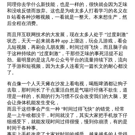
同理你去学什么新技能，也是一样的，很快就会因为乏味
和没啥反馈而放弃。这也是为啥太多人打着学习的名义在
B 站看各种沙雕视频，一看就是一整天。本来想生产，然
后全程在消费。
而且拜互联网技术的大发展，现在太多人处于 “过度刺激”
状态，天天一起来就各种 app 上溜达，玩会儿游戏，看会
儿短视频，再刷会儿朋友圈，时间过得飞快，而且脑子由
于这种持续的 “过度刺激”，干那些乏味的事死活提不起
劲。最明显的是这几年公众号平台的流量持续下跌，流向
了手游和短视频，因为太多人连看完一篇长文的耐心都没
了。
有点像一个人天天瘫在沙发上看电视，喝瓶啤酒都让狗子
去取，那时间长了干点重活自然是气喘吁吁痛不欲生，道
理是一样的，长期的行为习惯不仅会改变我们的大脑，更
会让身体机能发生变化，
而且干这些事会产生一种 “时间过得飞快” 的错觉，经常
是一上午啥都没干，时间就没了，其实大家把手机放下仔
细感受下，就能发现时间过得很慢，慢到你崩溃，有的是
时间干各种事。
事实上手机改变了大家对时间的感受，越来越多的人觉得