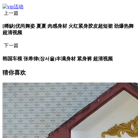
上一篇
[稀缺]优尚舞姿 夏夏 肉感身材 火红紧身胶皮超短裙 劲爆热舞
超清视频
下一篇
韩国车模 张希律(장서율)丰满身材 紧身裤 超清视频
猜你喜欢