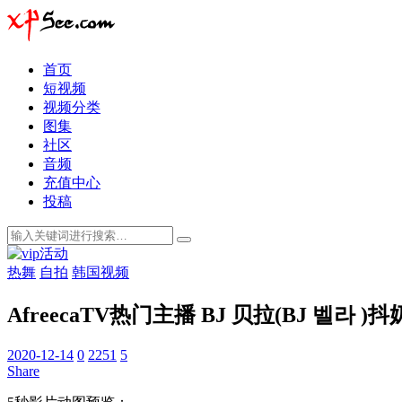
首页
短视频
视频分类
图集
社区
音频
充值中心
投稿
热舞
自拍
韩国视频
AfreecaTV热门主播 BJ 贝拉(BJ 벨라 )
2020-12-14
0
2251
5
Share