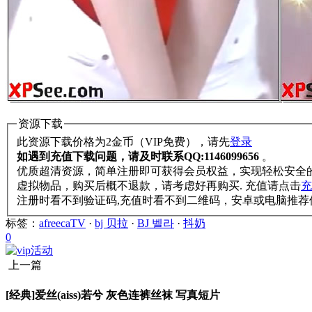
资源下载
此资源下载价格为
2
金币（VIP免费），请先
登录
如遇到充值下载问题，请及时联系QQ:1146099656
。
优质超清资源，简单注册即可获得会员权益，实现轻松安全
虚拟物品，购买后概不退款，请考虑好再购买. 充值请点击
充
注册时看不到验证码,充值时看不到二维码，安卓或电脑推荐使用Ch
标签：
afreecaTV
·
bj 贝拉
·
BJ 벨라
·
抖奶
0
上一篇
[经典]爱丝(aiss)若兮 灰色连裤丝袜 写真短片