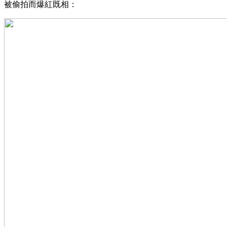
被偷拍而爆紅既相：