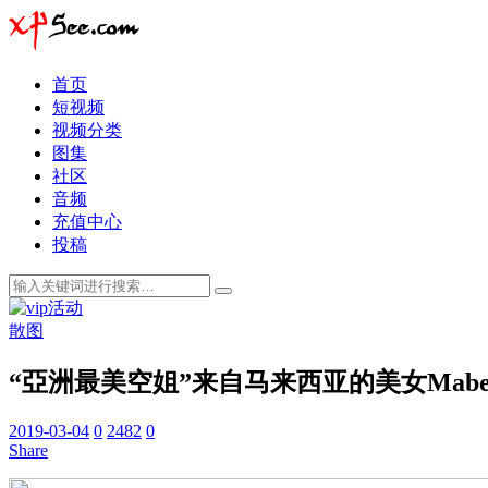
首页
短视频
视频分类
图集
社区
音频
充值中心
投稿
散图
“亞洲最美空姐”来自马来西亚的美女Mabel
2019-03-04
0
2482
0
Share