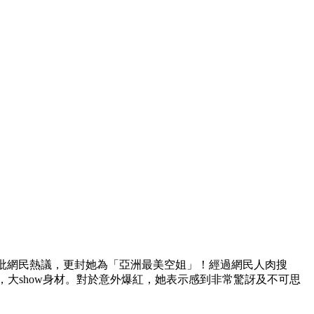
大批網民熱議，更封她為「亞洲最美空姐」！經過網民人肉搜
照片，大show身材。對於意外爆紅，她表示感到非常驚訝及不可思