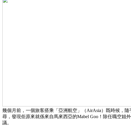
幾個月前，一個旅客搭乘「亞洲航空」（AirAsia）既時
尋，發現佢原來就係來自馬來西亞的Mabel Goo！除任職空姐
議。